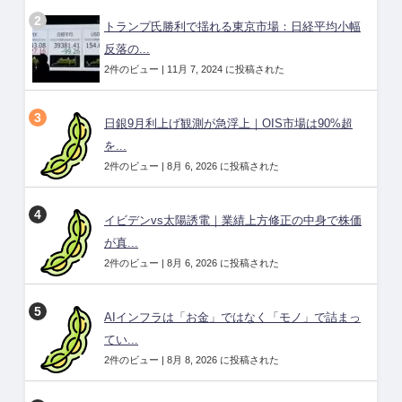
トランプ氏勝利で揺れる東京市場：日経平均小幅
反落の...
2件のビュー
|
11月 7, 2024 に投稿された
日銀9月利上げ観測が急浮上｜OIS市場は90%超
を...
2件のビュー
|
8月 6, 2026 に投稿された
イビデンvs太陽誘電｜業績上方修正の中身で株価
が真...
2件のビュー
|
8月 6, 2026 に投稿された
AIインフラは「お金」ではなく「モノ」で詰まっ
てい...
2件のビュー
|
8月 8, 2026 に投稿された