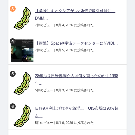
【危険】キオクシアがレバ5倍で取引可能に…
DMM...
7件のビュー
|
8月 4, 2026 に投稿された
【衝撃】SpaceX宇宙データセンターにNVIDI...
7件のビュー
|
8月 5, 2026 に投稿された
28年ぶり日米協調介入は何を買ったのか｜1998
年...
5件のビュー
|
8月 3, 2026 に投稿された
日銀9月利上げ観測が急浮上｜OIS市場は90%超
を...
5件のビュー
|
8月 6, 2026 に投稿された