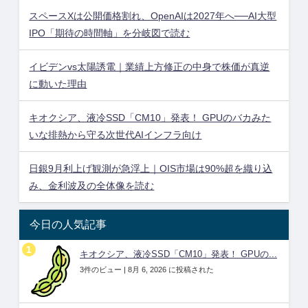
スペースXは公開価格割れ、OpenAIは2027年へ──AI大型
IPO「期待の時間軸」を分岐図で読む
イビデンvs太陽誘電｜業績上方修正の中身で株価が真逆
に動いた理由
キオクシア、液冷SSD「CM10」発表！ GPUのバカみた
いな排熱から守る次世代AIインフラ向け
日銀9月利上げ観測が急浮上｜OIS市場は90%超を織り込
み、金利波及の全体像を読む
今日の人気記事
キオクシア、液冷SSD「CM10」発表！ GPUの...
3件のビュー
|
8月 6, 2026 に投稿された