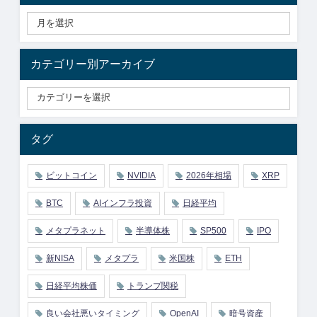
カテゴリー別アーカイブ
タグ
ビットコイン
NVIDIA
2026年相場
XRP
BTC
AIインフラ投資
日経平均
メタプラネット
半導体株
SP500
IPO
新NISA
メタプラ
米国株
ETH
日経平均株価
トランプ関税
良い会社悪いタイミング
OpenAI
暗号資産