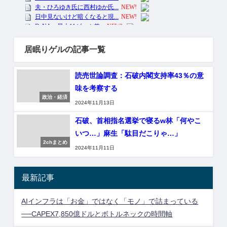
居眠りゲルの記事一覧
読売世論調査：石破内閣支持率43％の意
味を考察する
政治・経済
2024年11月13日
石破、首相指名選挙で寝るw林「何やこ
いつ…」麻生「駄目だこりゃ…」
2chまとめ
2024年11月11日
最新記事
AIインフラは「お金」ではなく「モノ」で詰まっている
──CAPEX7,850億ドルとボトルネックの時間軸