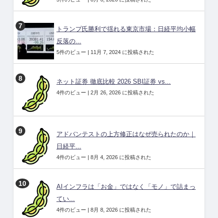
トランプ氏勝利で揺れる東京市場：日経平均小幅
反落の...
5件のビュー
|
11月 7, 2024 に投稿された
ネット証券 徹底比較 2026 SBI証券 vs...
4件のビュー
|
2月 26, 2026 に投稿された
アドバンテストの上方修正はなぜ売られたのか｜
日経平...
4件のビュー
|
8月 4, 2026 に投稿された
AIインフラは「お金」ではなく「モノ」で詰まっ
てい...
4件のビュー
|
8月 8, 2026 に投稿された