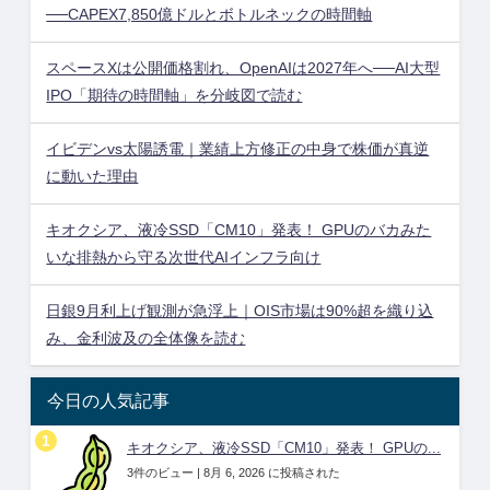
──CAPEX7,850億ドルとボトルネックの時間軸
スペースXは公開価格割れ、OpenAIは2027年へ──AI大型
IPO「期待の時間軸」を分岐図で読む
イビデンvs太陽誘電｜業績上方修正の中身で株価が真逆
に動いた理由
キオクシア、液冷SSD「CM10」発表！ GPUのバカみた
いな排熱から守る次世代AIインフラ向け
日銀9月利上げ観測が急浮上｜OIS市場は90%超を織り込
み、金利波及の全体像を読む
今日の人気記事
キオクシア、液冷SSD「CM10」発表！ GPUの...
3件のビュー
|
8月 6, 2026 に投稿された