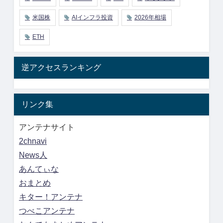
米国株
AIインフラ投資
2026年相場
ETH
逆アクセスランキング
リンク集
アンテナサイト
2chnavi
News人
あんてぃな
おまとめ
キター！アンテナ
つべこアンテナ