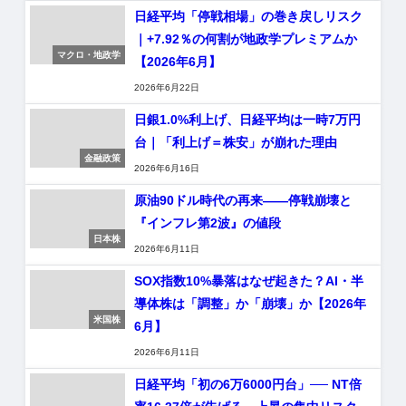
日経平均「停戦相場」の巻き戻しリスク
｜+7.92％の何割が地政学プレミアムか
マクロ・地政学
【2026年6月】
2026年6月22日
日銀1.0%利上げ、日経平均は一時7万円
台｜「利上げ＝株安」が崩れた理由
金融政策
2026年6月16日
原油90ドル時代の再来——停戦崩壊と
『インフレ第2波』の値段
日本株
2026年6月11日
SOX指数10%暴落はなぜ起きた？AI・半
導体株は「調整」か「崩壊」か【2026年
米国株
6月】
2026年6月11日
日経平均「初の6万6000円台」── NT倍