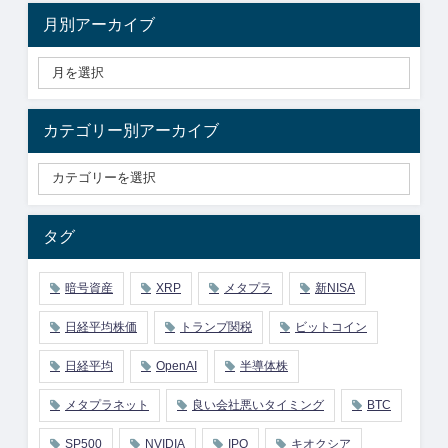
月別アーカイブ
カテゴリー別アーカイブ
タグ
暗号資産
XRP
メタプラ
新NISA
日経平均株価
トランプ関税
ビットコイン
日経平均
OpenAI
半導体株
メタプラネット
良い会社悪いタイミング
BTC
SP500
NVIDIA
IPO
キオクシア