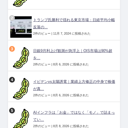
トランプ氏勝利で揺れる東京市場：日経平均小幅
反落の...
2件のビュー
|
11月 7, 2024 に投稿された
日銀9月利上げ観測が急浮上｜OIS市場は90%超
を...
2件のビュー
|
8月 6, 2026 に投稿された
イビデンvs太陽誘電｜業績上方修正の中身で株価
が真...
2件のビュー
|
8月 6, 2026 に投稿された
AIインフラは「お金」ではなく「モノ」で詰まっ
てい...
2件のビュー
|
8月 8, 2026 に投稿された