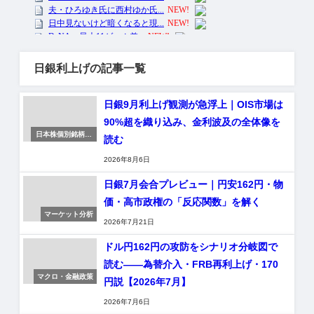
日銀利上げの記事一覧
日銀9月利上げ観測が急浮上｜OIS市場は
90%超を織り込み、金利波及の全体像を
日本株個別銘柄分
読む
析
2026年8月6日
日銀7月会合プレビュー｜円安162円・物
価・高市政権の「反応関数」を解く
マーケット分析
2026年7月21日
ドル円162円の攻防をシナリオ分岐図で
読む——為替介入・FRB再利上げ・170
マクロ・金融政策
円説【2026年7月】
2026年7月6日