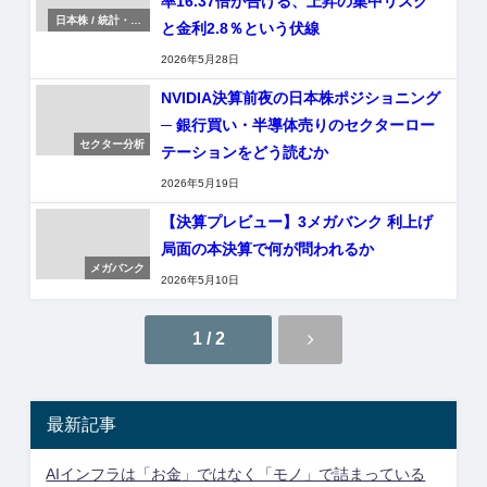
率16.37倍が告げる、上昇の集中リスク
日本株 / 統計・テ
と金利2.8％という伏線
クニカル研究
2026年5月28日
NVIDIA決算前夜の日本株ポジショニング
─ 銀行買い・半導体売りのセクターロー
セクター分析
テーションをどう読むか
2026年5月19日
【決算プレビュー】3メガバンク 利上げ
局面の本決算で何が問われるか
メガバンク
2026年5月10日
1 / 2
最新記事
AIインフラは「お金」ではなく「モノ」で詰まっている