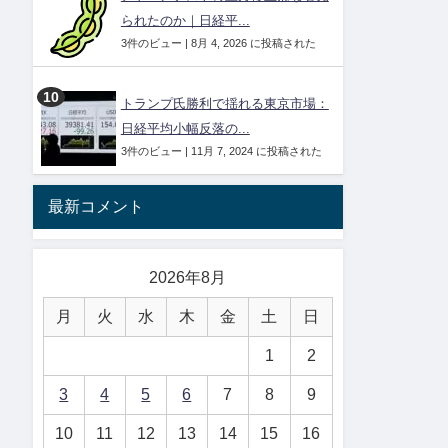
られたのか｜日経平...
3件のビュー
|
8月 4, 2026 に投稿された
トランプ氏勝利で揺れる東京市場：
日経平均小幅反落の...
3件のビュー
|
11月 7, 2024 に投稿された
最新コメント
2026年8月
月
火
水
木
金
土
日
1
2
3
4
5
6
7
8
9
10
11
12
13
14
15
16