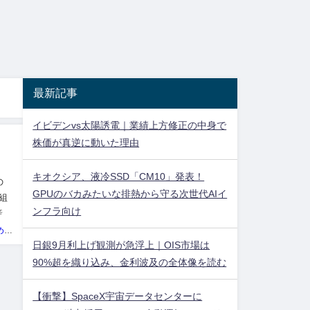
最新記事
イビデンvs太陽誘電｜業績上方修正の中身で
株価が真逆に動いた理由
キオクシア、液冷SSD「CM10」発表！
の
GPUのバカみたいな排熱から守る次世代AIイ
組
ンフラ向け
産で
投資ネタ集めておいたのだ！管理人
日銀9月利上げ観測が急浮上｜OIS市場は
90%超を織り込み、金利波及の全体像を読む
【衝撃】SpaceX宇宙データセンターに