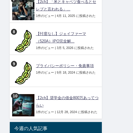
【2ch】「米とキャベツ食べるとセ
レブと言われる」...
1件のビュー
|
4月 11, 2025 に投稿された
【忖度なし】ジェイファーマ
（520A）IPO完全解...
1件のビュー
|
3月 5, 2026 に投稿された
プライバシーポリシー・免責事項
1件のビュー
|
9月 18, 2024 に投稿された
【2ch】奨学金の借金800万あってつ
らい
1件のビュー
|
12月 28, 2024 に投稿された
今週の人気記事