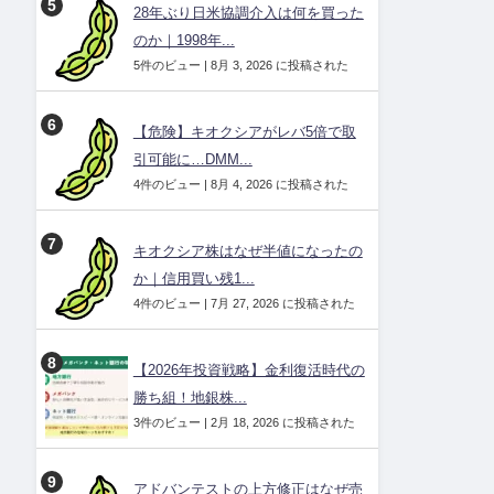
28年ぶり日米協調介入は何を買った
のか｜1998年...
5件のビュー
|
8月 3, 2026 に投稿された
【危険】キオクシアがレバ5倍で取
引可能に…DMM...
4件のビュー
|
8月 4, 2026 に投稿された
キオクシア株はなぜ半値になったの
か｜信用買い残1...
4件のビュー
|
7月 27, 2026 に投稿された
【2026年投資戦略】金利復活時代の
勝ち組！地銀株...
3件のビュー
|
2月 18, 2026 に投稿された
アドバンテストの上方修正はなぜ売