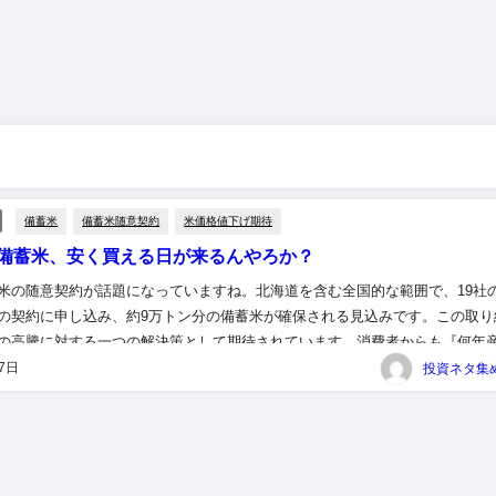
備蓄米
備蓄米随意契約
米価格値下げ期待
備蓄米、安く買える日が来るんやろか？
米の随意契約が話題になっていますね。北海道を含む全国的な範囲で、19社
の契約に申し込み、約9万トン分の備蓄米が確保される見込みです。この取り
の高騰に対する一つの解決策として期待されています。消費者からも『何年
い』という意見が多く、備蓄米がどれだけ価格を下げるのか、興味深い...
27日