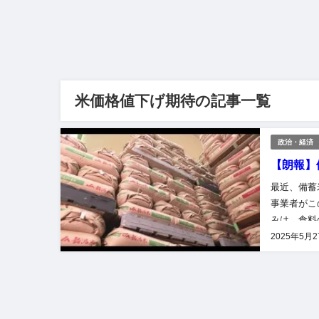
米価格値下げ期待の記事一覧
政治・経済
【朗報】
最近、備蓄
事業者がこ
みは、食料
も気にしな
2025年5月