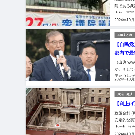
院である衆
また、事実
衆議院議員で
2024年10月
2chまとめ
【自民党
都内で最後の
（出典 ww
か、そして
民が自らの
2024年10月
選択をして
政治・経済
【利上げ
政策金利 
安定的な実
上の利上げ:
July 2023
2024年10月