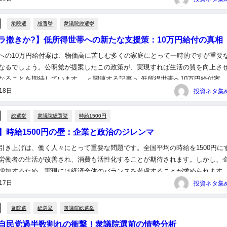
衆院選
総選挙
衆議院総選挙
ラ撒きか?】低所得世帯への新たな支援策：10万円給付の真相
への10万円給付案は、物価高に苦しむ多くの家庭にとって一時的ですが重要
なるでしょう。公明党が提案したこの政策が、実現すれば生活の質を向上さ
なることを期待しています。 ＜関連する記事＞ 低所得世帯へ10万円給付案
価高対策で 公明党の石井啓一代表は17日のBSフジ番組で、物...
18日
総選挙
衆議院総選挙
時給1500円
】時給1500円の壁：企業と政治のジレンマ
引き上げは、働く人々にとって重要な問題です。全国平均の時給を1500円に
労働者の生活が改善され、消費も活性化することが期待されます。しかし、
増加するため、実現には経済全体のバランスを考慮することが求められます
しつつ、働く人が生活できる最低賃金の在り方について真剣に議論す...
17日
衆院選
総選挙
衆議院総選挙
自民党過半数割れの衝撃！衆議院選前の情勢分析