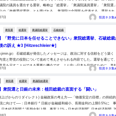
議院の議員を選出する選挙。略称は「総選挙」「衆議院議員選挙」「衆院選
上の「政権選択選挙」とも呼ばれる。 衆議院は全国民を代表する、選挙され
組織される（日本国憲法第43条1項、参議院… 58キロバイト ...
27日
衆院選
総選挙
衆議院総選挙
石破総裁
】「野党に日本を任せることできない」衆院総選挙、石破総裁
訴え ★3 [Hitzeschleier★]
w.jimin.jp） 石破総裁が発信したメッセージは、政治に対する信頼をどう築く
与党と野党の役割について改めて考えさせられる内容でした。選挙を通じて
意見を示すことができる重要な機会です。より良い日本を目指すために、真
27日
いきたいものです。 （出典 【自民党】「野党に日本を...
衆院選
総選挙
衆議院総選挙
】衆院選と日銀の未来：植田総裁の直面する「闘い」
(利上げからのリダイレクト) 金融政策の考え方──「物価安定の目標」の持続
現に向けて──：日本銀行 ^ 日銀が金融緩和縮小、長期金利の上限0.5%に 
 日本経済新聞 ^ “長期金利上限、事実上1% - 日本経済新聞”. 日本経済新聞. 2
閲覧。 ^ “日銀、...
18日