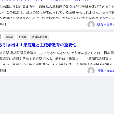
の結果に注目が集まる中、自民党の単独過半数割れが現実味を帯びてきまし
というこの状況は、政治の変化が求められている証拠かもしれません。我々市
を政治に反映させるために、投票所での一票がどれほど大切かを再認識する
。 ＜関連する記事＞ 【速報】自民党 15年ぶりの単独過半数割れ...
16日
衆院選
総選挙
衆議院総選挙
を引き出す！衆院選と主権者教育の重要性
総選挙 衆議院議員総選挙（しゅうぎいんぎいん そうせんきょ）とは、日本国
衆議院の議員を選出する選挙である。略称は「総選挙」、「衆議院議員選挙
。また、事実上の「政権選択選挙」とも呼ばれる。 衆議院は全国民を代表す
れた衆議院議員で組織される（日本国憲法第43条1項、参議院… 5...
15日