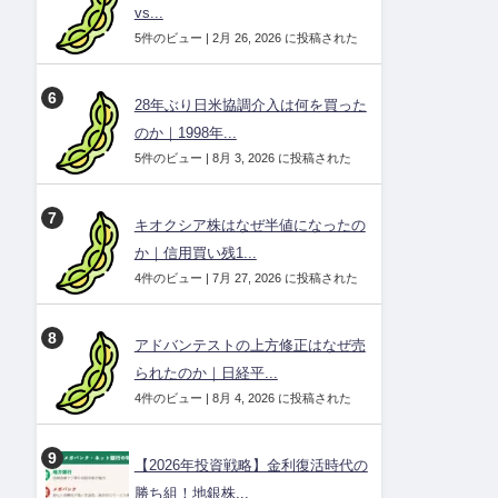
vs...
5件のビュー
|
2月 26, 2026 に投稿された
28年ぶり日米協調介入は何を買った
のか｜1998年...
5件のビュー
|
8月 3, 2026 に投稿された
キオクシア株はなぜ半値になったの
か｜信用買い残1...
4件のビュー
|
7月 27, 2026 に投稿された
アドバンテストの上方修正はなぜ売
られたのか｜日経平...
4件のビュー
|
8月 4, 2026 に投稿された
【2026年投資戦略】金利復活時代の
勝ち組！地銀株...