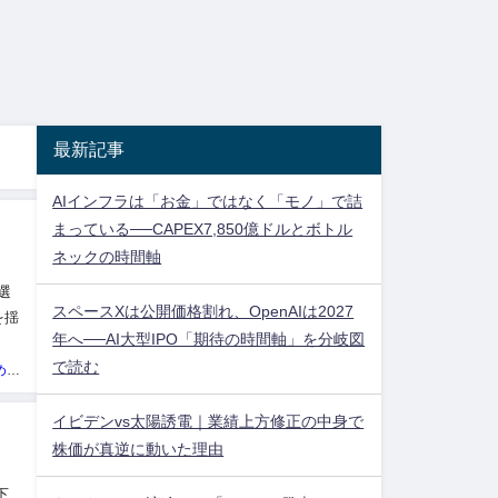
最新記事
AIインフラは「お金」ではなく「モノ」で詰
まっている──CAPEX7,850億ドルとボトル
ネックの時間軸
選
スペースXは公開価格割れ、OpenAIは2027
を揺
年へ──AI大型IPO「期待の時間軸」を分岐図
連
で読む
投資ネタ集めておいたのだ！管理人
イビデンvs太陽誘電｜業績上方修正の中身で
株価が真逆に動いた理由
下