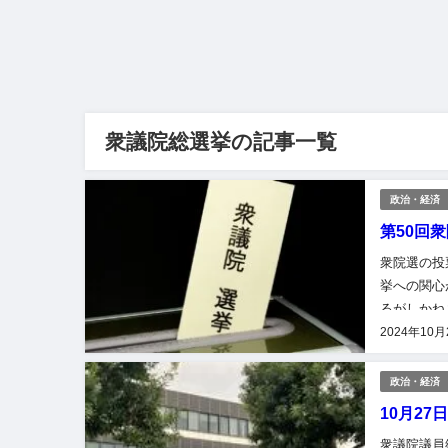
衆議院総選挙の記事一覧
政治・経済
第50回
衆院選の投
挙への関心
るがしかね
する記事＞ 
2024年10月
政治・経済
10月2
衆議院議員