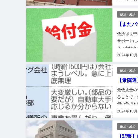
政治・経済
【またバ
低所得世帯
サポートに
きっかけと
明代表、物
2024年10月
政治・経済
【衆院選
最低賃金の
ることで、
側の負担も
企業が存続
2024年10月
政治・経済
【悲報】