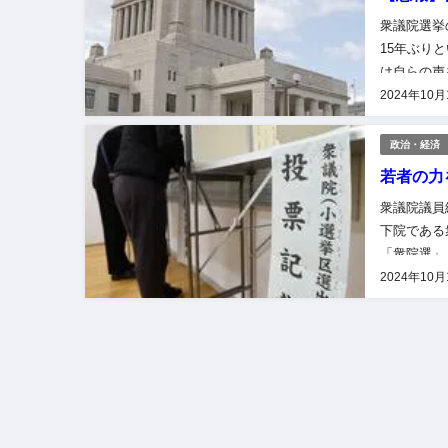
衆議院選挙
15年ぶり
は自らの声
があります
2024年10月
政治・経済
若者の力
衆議院議員
下院である
「衆院選」
る、選挙さ
2024年10月