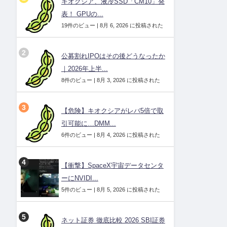
キオクシア、液冷SSD「CM10」発
表！ GPUの...
19件のビュー
|
8月 6, 2026 に投稿された
公募割れIPOはその後どうなったか
｜2026年上半...
8件のビュー
|
8月 3, 2026 に投稿された
【危険】キオクシアがレバ5倍で取
引可能に…DMM...
6件のビュー
|
8月 4, 2026 に投稿された
【衝撃】SpaceX宇宙データセンタ
ーにNVIDI...
5件のビュー
|
8月 5, 2026 に投稿された
ネット証券 徹底比較 2026 SBI証券