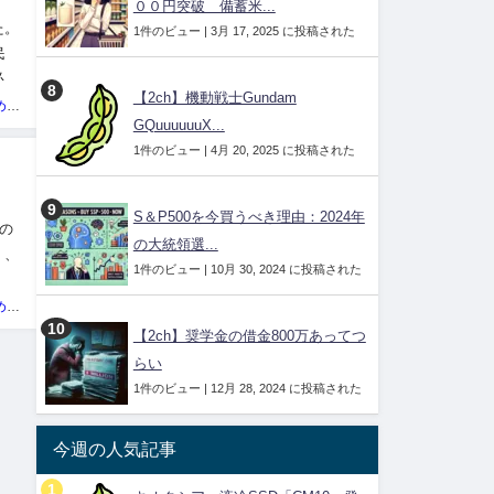
００円突破 備蓄米...
た。
1件のビュー
|
3月 17, 2025 に投稿された
民
必要
【2ch】機動戦士Gundam
投資ネタ集めておいたのだ！管理人
GQuuuuuuX...
1件のビュー
|
4月 20, 2025 に投稿された
S＆P500を今買うべき理由：2024年
の
の大統領選...
」、
1件のビュー
|
10月 30, 2024 に投稿された
投資ネタ集めておいたのだ！管理人
【2ch】奨学金の借金800万あってつ
らい
1件のビュー
|
12月 28, 2024 に投稿された
今週の人気記事