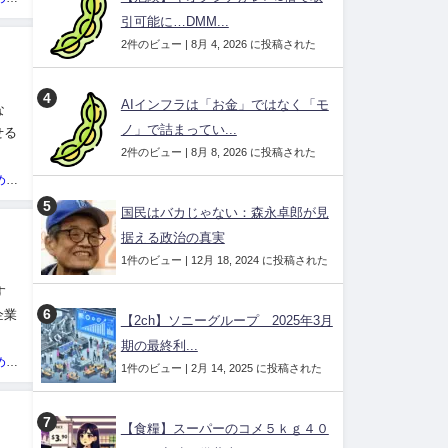
引可能に…DMM...
2件のビュー
|
8月 4, 2026 に投稿された
AIインフラは「お金」ではなく「モ
な
ノ」で詰まってい...
せる
2件のビュー
|
8月 8, 2026 に投稿された
 公
投資ネタ集めておいたのだ！管理人
国民はバカじゃない：森永卓郎が見
据える政治の真実
1件のビュー
|
12月 18, 2024 に投稿された
す
企業
【2ch】ソニーグループ 2025年3月
。
期の最終利...
投資ネタ集めておいたのだ！管理人
1件のビュー
|
2月 14, 2025 に投稿された
【食糧】スーパーのコメ５ｋｇ４０