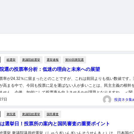
総選挙
衆議院総選挙
選挙速報
第50回衆院選
衆院選の投票率分析：低迷の理由と未来への展望
票率が24.32％に留まったとのことですが、これは前回よりも低い数値です。
が高まる中で、今回も投票に足を運ばない人が多いことは、民主主義の根幹
ません。今後、如何にして投票率を向上させるかが課題となりますね。 ＜関
【衆院選】投票率24.32％（午後4時時点） - au W...
27日
衆院選
衆議院総選挙
国民審査
7日は選挙日！投票所の案内と国民審査の重要ポイント
総選挙 衆議院議員総選挙（しゅうぎいんぎいんそうせんきょ）は、日本国の