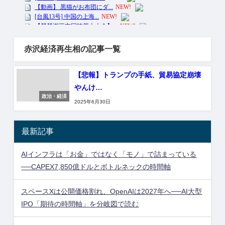
赤沢経済再生相の記事一覧
【悲報】トランプの手紙、貿易協定崩壊
やんけ…
政治・経済
2025年6月30日
最新記事
AIインフラは「お金」ではなく「モノ」で詰まっている
──CAPEX7,850億ドルとボトルネックの時間軸
スペースXは公開価格割れ、OpenAIは2027年へ──AI大型
IPO「期待の時間軸」を分岐図で読む