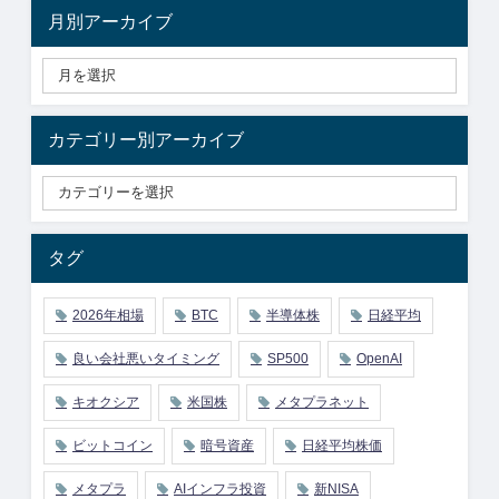
月別アーカイブ
カテゴリー別アーカイブ
タグ
2026年相場
BTC
半導体株
日経平均
良い会社悪いタイミング
SP500
OpenAI
キオクシア
米国株
メタプラネット
ビットコイン
暗号資産
日経平均株価
メタプラ
AIインフラ投資
新NISA