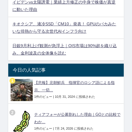
イビデンvs太陽誘電｜業績上方修正の中身で株価が真逆
に動いた理由
キオクシア、液冷SSD「CM10」発表！ GPUのバカみた
いな排熱から守る次世代AIインフラ向け
日銀9月利上げ観測が急浮上｜OIS市場は90%超を織り込
み、金利波及の全体像を読む
今日の人気記事
【悲報】北朝鮮兵 指揮官のロシア語による指
示、一切...
1件のビュー
|
10月 31, 2024 に投稿された
ティアフォーが公募割れした理由｜GOとの比較で
わか...
1件のビュー
|
7月 24, 2026 に投稿された