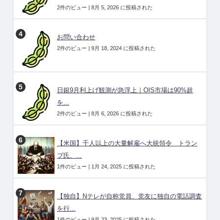
2件のビュー
|
8月 5, 2026 に投稿された
お問い合わせ
2件のビュー
|
9月 18, 2024 に投稿された
日銀9月利上げ観測が急浮上｜OIS市場は90%超
を...
2件のビュー
|
8月 6, 2026 に投稿された
【米国】千人以上の大量解雇へ大統領令 トラン
プ氏、...
1件のビュー
|
1月 24, 2025 に投稿された
【独自】Nテレが自称党員、党友に独自の電話調査
を行...
1件のビュー
|
9月 23, 2025 に投稿された