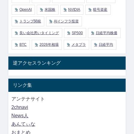
OpenAI
米国株
NVIDIA
暗号資産
トランプ関税
AIインフラ投資
良い会社悪いタイミング
SP500
日経平均株価
BTC
2026年相場
メタプラ
日経平均
逆アクセスランキング
リンク集
アンテナサイト
2chnavi
News人
あんてぃな
おまとめ