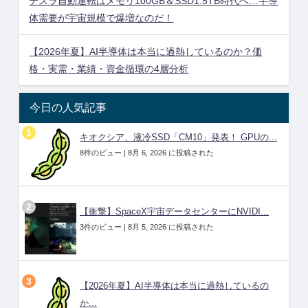
テスラ自動運転はメモリ100GB＆SSD1.5TB時代へ…半導
体需要が宇宙規模で爆増なのだ！
【2026年夏】AI半導体は本当に過熱しているのか？価
格・実需・業績・資金循環の4層分析
今日の人気記事
キオクシア、液冷SSD「CM10」発表！ GPUの...
8件のビュー
|
8月 6, 2026 に投稿された
【衝撃】SpaceX宇宙データセンターにNVIDI...
3件のビュー
|
8月 5, 2026 に投稿された
【2026年夏】AI半導体は本当に過熱しているの
か...