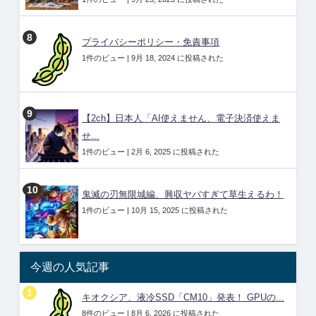
プライバシーポリシー・免責事項
1件のビュー
|
9月 18, 2024 に投稿された
【2ch】日本人「AI使えません、電子決済使えま
せ...
1件のビュー
|
2月 6, 2025 に投稿された
鬼滅の刃無限城編、興収ヤバすぎて草生えるわ！
1件のビュー
|
10月 15, 2025 に投稿された
今週の人気記事
キオクシア、液冷SSD「CM10」発表！ GPUの...
8件のビュー
|
8月 6, 2026 に投稿された