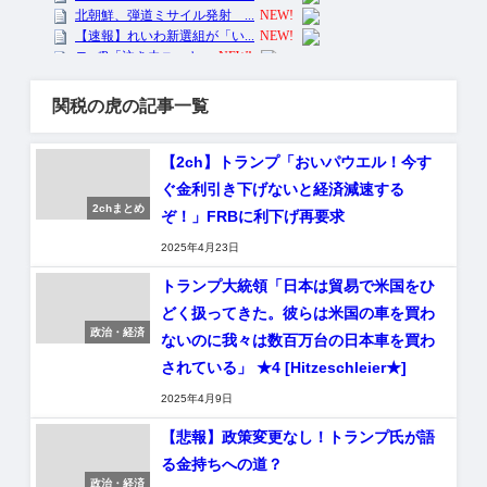
関税の虎の記事一覧
【2ch】トランプ「おいパウエル！今す
ぐ金利引き下げないと経済減速する
2chまとめ
ぞ！」FRBに利下げ再要求
2025年4月23日
トランプ大統領「日本は貿易で米国をひ
どく扱ってきた。彼らは米国の車を買わ
政治・経済
ないのに我々は数百万台の日本車を買わ
されている」 ★4 [Hitzeschleier★]
2025年4月9日
【悲報】政策変更なし！トランプ氏が語
る金持ちへの道？
政治・経済