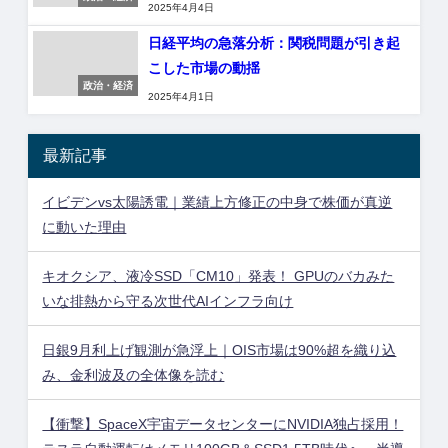
2025年4月4日
日経平均の急落分析：関税問題が引き起
こした市場の動揺
政治・経済
2025年4月1日
最新記事
イビデンvs太陽誘電｜業績上方修正の中身で株価が真逆
に動いた理由
キオクシア、液冷SSD「CM10」発表！ GPUのバカみた
いな排熱から守る次世代AIインフラ向け
日銀9月利上げ観測が急浮上｜OIS市場は90%超を織り込
み、金利波及の全体像を読む
【衝撃】SpaceX宇宙データセンターにNVIDIA独占採用！