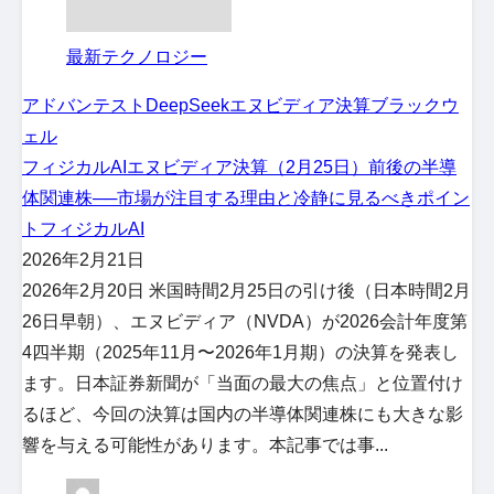
最新テクノロジー
アドバンテスト
DeepSeek
エヌビディア決算
ブラックウ
ェル
フィジカルAIエヌビディア決算（2月25日）前後の半導
体関連株──市場が注目する理由と冷静に見るべきポイン
トフィジカルAI
2026年2月21日
2026年2月20日 米国時間2月25日の引け後（日本時間2月
26日早朝）、エヌビディア（NVDA）が2026会計年度第
4四半期（2025年11月〜2026年1月期）の決算を発表し
ます。日本証券新聞が「当面の最大の焦点」と位置付け
るほど、今回の決算は国内の半導体関連株にも大きな影
響を与える可能性があります。本記事では事...