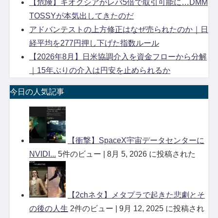
【危険】キオクシアがレバ5倍で取引可能に…DMM
TOSSYが本気出してきたのだ
アドバンテストの上方修正はなぜ売られたのか｜日
経平均を277円押し下げた指数ルール
【2026年8月】日米協調介入を資金フローから分解
｜15年ぶりの介入は円安を止められるか
今日の人気記事
【衝撃】SpaceX宇宙データセンターに
NVIDI...
5件のビュー
|
8月 5, 2026 に投稿された
【2chネタ】メタプラで起きた悲劇とそ
の後の人生
2件のビュー
|
9月 12, 2025 に投稿され