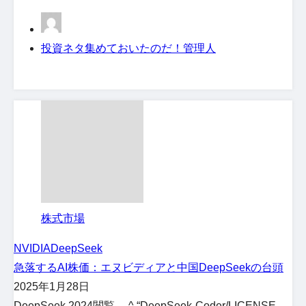
投資ネタ集めておいたのだ！管理人
株式市場
NVIDIA
DeepSeek
急落するAI株価：エヌビディアと中国DeepSeekの台頭
2025年1月28日
DeepSeek 2024閲覧。 ^ “DeepSeek-Coder/LICENSE-