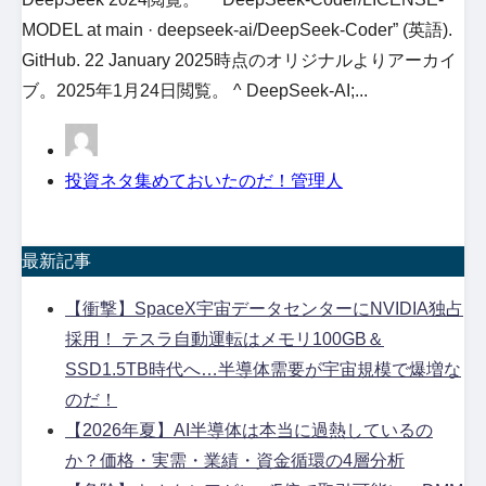
MODEL at main · deepseek-ai/DeepSeek-Coder” (英語).
GitHub. 22 January 2025時点のオリジナルよりアーカイ
ブ。2025年1月24日閲覧。 ^ DeepSeek-AI;...
投資ネタ集めておいたのだ！管理人
最新記事
【衝撃】SpaceX宇宙データセンターにNVIDIA独占
採用！ テスラ自動運転はメモリ100GB＆
SSD1.5TB時代へ…半導体需要が宇宙規模で爆増な
のだ！
【2026年夏】AI半導体は本当に過熱しているの
か？価格・実需・業績・資金循環の4層分析