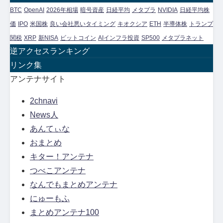
カ
ゴ
BTC
OpenAI
2026年相場
暗号資産
日経平均
メタプラ
NVIDIA
日経平均株
イ
リ
価
IPO
米国株
良い会社悪いタイミング
キオクシア
ETH
半導体株
トランプ
ブ
ー
関税
XRP
新NISA
ビットコイン
AIインフラ投資
SP500
メタプラネット
別
逆アクセスランキング
ア
リンク集
ー
アンテナサイト
カ
2chnavi
イ
News人
ブ
あんてぃな
おまとめ
キター！アンテナ
つべこアンテナ
なんでもまとめアンテナ
にゅーもふ
まとめアンテナ100