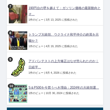
190円台の壁を越えて：ガソリン価格の最新動向と
そ...
1件のビュー
|
3月 13, 2025 に投稿された
トランプ大統領、ウクライナ和平仲介の終焉を示
唆か？
1件のビュー
|
4月 19, 2025 に投稿された
アドバンテストの上方修正はなぜ売られたのか｜
日経平...
1件のビュー
|
8月 4, 2026 に投稿された
S＆P500を今買うべき理由：2024年の大統領選...
1件のビュー
|
10月 30, 2024 に投稿された