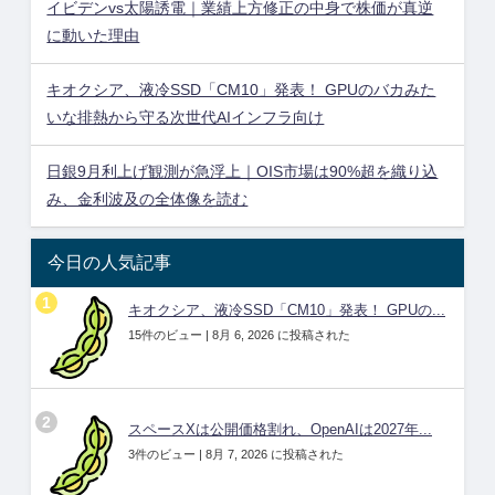
イビデンvs太陽誘電｜業績上方修正の中身で株価が真逆
に動いた理由
キオクシア、液冷SSD「CM10」発表！ GPUのバカみた
いな排熱から守る次世代AIインフラ向け
日銀9月利上げ観測が急浮上｜OIS市場は90%超を織り込
み、金利波及の全体像を読む
今日の人気記事
キオクシア、液冷SSD「CM10」発表！ GPUの...
15件のビュー
|
8月 6, 2026 に投稿された
スペースXは公開価格割れ、OpenAIは2027年...
3件のビュー
|
8月 7, 2026 に投稿された