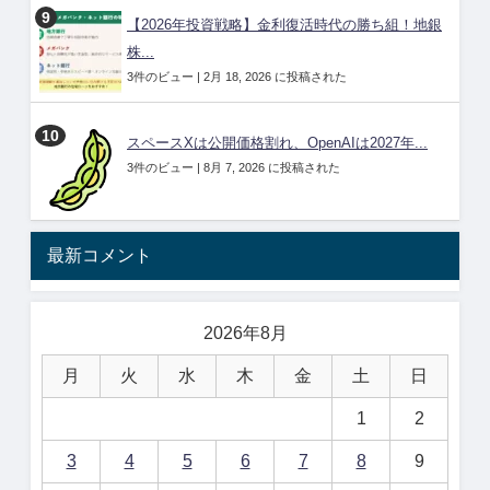
【2026年投資戦略】金利復活時代の勝ち組！地銀
株...
3件のビュー
|
2月 18, 2026 に投稿された
スペースXは公開価格割れ、OpenAIは2027年...
3件のビュー
|
8月 7, 2026 に投稿された
最新コメント
2026年8月
月
火
水
木
金
土
日
1
2
3
4
5
6
7
8
9