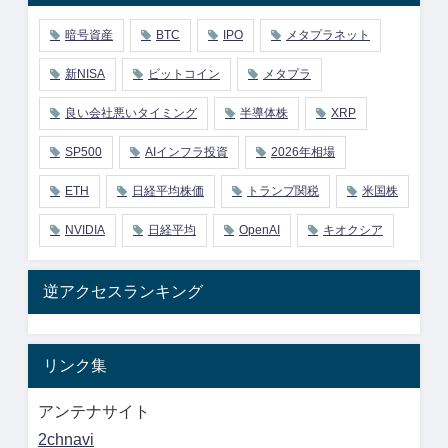
暗号資産
BTC
IPO
メタプラネット
新NISA
ビットコイン
メタプラ
良い会社悪いタイミング
半導体株
XRP
SP500
AIインフラ投資
2026年相場
ETH
日経平均株価
トランプ関税
米国株
NVIDIA
日経平均
OpenAI
キオクシア
逆アクセスランキング
リンク集
アンテナサイト
2chnavi