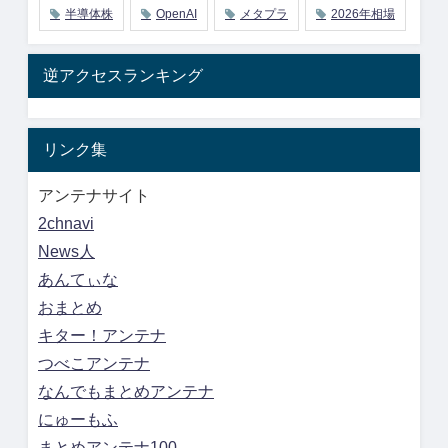
半導体株
OpenAI
メタプラ
2026年相場
逆アクセスランキング
リンク集
アンテナサイト
2chnavi
News人
あんてぃな
おまとめ
キター！アンテナ
つべこアンテナ
なんでもまとめアンテナ
にゅーもふ
まとめアンテナ100