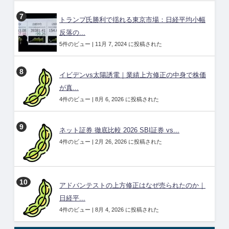
トランプ氏勝利で揺れる東京市場：日経平均小幅
反落の...
5件のビュー
|
11月 7, 2024 に投稿された
イビデンvs太陽誘電｜業績上方修正の中身で株価
が真...
4件のビュー
|
8月 6, 2026 に投稿された
ネット証券 徹底比較 2026 SBI証券 vs...
4件のビュー
|
2月 26, 2026 に投稿された
アドバンテストの上方修正はなぜ売られたのか｜
日経平...
4件のビュー
|
8月 4, 2026 に投稿された