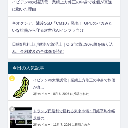
イビデンvs太陽誘電｜業績上方修正の中身で株価が真逆
に動いた理由
キオクシア、液冷SSD「CM10」発表！ GPUのバカみた
いな排熱から守る次世代AIインフラ向け
日銀9月利上げ観測が急浮上｜OIS市場は90%超を織り込
み、金利波及の全体像を読む
今日の人気記事
イビデンvs太陽誘電｜業績上方修正の中身で株価
が真...
3件のビュー
|
8月 6, 2026 に投稿された
トランプ氏勝利で揺れる東京市場：日経平均小幅
反落の...
2件のビュー
|
11月 7, 2024 に投稿された