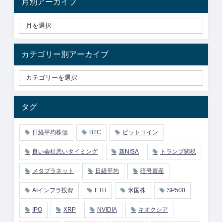
月別アーカイブ
カテゴリー別アーカイブ
タグ
日経平均株価
BTC
ビットコイン
良い会社悪いタイミング
新NISA
トランプ関税
メタプラネット
日経平均
暗号資産
AIインフラ投資
ETH
米国株
SP500
IPO
XRP
NVIDIA
キオクシア