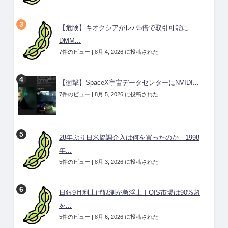
【危険】キオクシアがレバ5倍で取引可能に…
DMM...
7件のビュー
|
8月 4, 2026 に投稿された
【衝撃】SpaceX宇宙データセンターにNVIDI...
7件のビュー
|
8月 5, 2026 に投稿された
28年ぶり日米協調介入は何を買ったのか｜1998
年...
5件のビュー
|
8月 3, 2026 に投稿された
日銀9月利上げ観測が急浮上｜OIS市場は90%超
を...
5件のビュー
|
8月 6, 2026 に投稿された