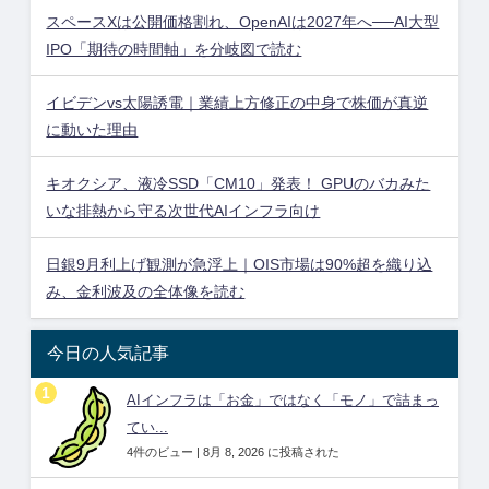
スペースXは公開価格割れ、OpenAIは2027年へ──AI大型
IPO「期待の時間軸」を分岐図で読む
イビデンvs太陽誘電｜業績上方修正の中身で株価が真逆
に動いた理由
キオクシア、液冷SSD「CM10」発表！ GPUのバカみた
いな排熱から守る次世代AIインフラ向け
日銀9月利上げ観測が急浮上｜OIS市場は90%超を織り込
み、金利波及の全体像を読む
今日の人気記事
AIインフラは「お金」ではなく「モノ」で詰まっ
てい...
4件のビュー
|
8月 8, 2026 に投稿された