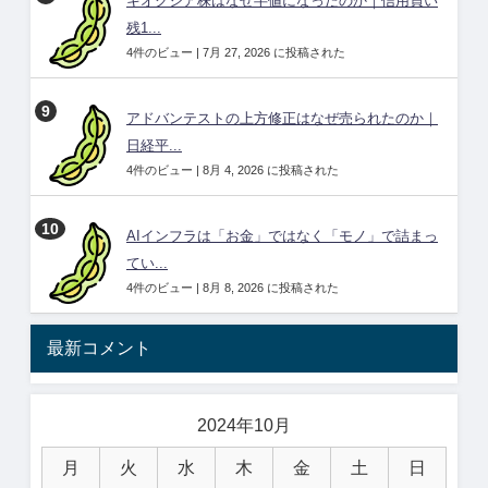
キオクシア株はなぜ半値になったのか｜信用買い
残1...
4件のビュー
|
7月 27, 2026 に投稿された
アドバンテストの上方修正はなぜ売られたのか｜
日経平...
4件のビュー
|
8月 4, 2026 に投稿された
AIインフラは「お金」ではなく「モノ」で詰まっ
てい...
4件のビュー
|
8月 8, 2026 に投稿された
最新コメント
2024年10月
月
火
水
木
金
土
日