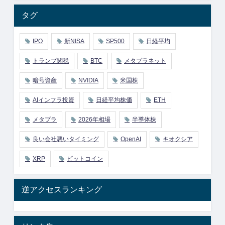
タグ
IPO
新NISA
SP500
日経平均
トランプ関税
BTC
メタプラネット
暗号資産
NVIDIA
米国株
AIインフラ投資
日経平均株価
ETH
メタプラ
2026年相場
半導体株
良い会社悪いタイミング
OpenAI
キオクシア
XRP
ビットコイン
逆アクセスランキング