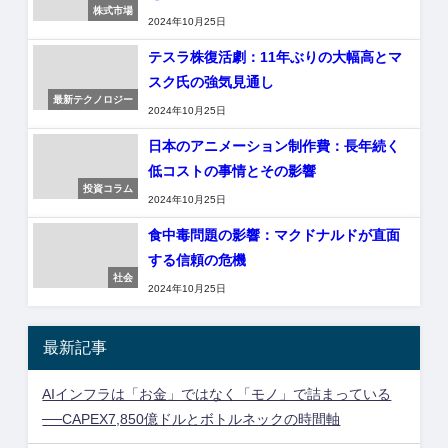
株式市場
2024年10月25日
テスラ株復活劇：11年ぶりの大幅高とマ
スク氏の強気見通し
最新テクノロジー
2024年10月25日
日本のアニメーション制作費：長年続く
低コストの事情とその影響
投資コラム
2024年10月25日
食中毒問題の影響：マクドナルドが直面
する信頼の危機
社会
2024年10月25日
最新記事
AIインフラは「お金」ではなく「モノ」で詰まっている
──CAPEX7,850億ドルとボトルネックの時間軸