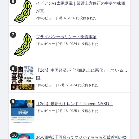
イビデンvs太陽誘電｜業績上方修正の中身で株価
が真...
2件のビュー
|
8月 6, 2026 に投稿された
プライバシーポリシー・免責事項
1件のビュー
|
9月 18, 2024 に投稿された
【2ch】中国経済が「想像以上に悪化」している…
国...
1件のビュー
|
12月 5, 2024 に投稿された
【2ch】最新のトレンド！Tracers NASD...
1件のビュー
|
2月 16, 2025 に投稿された
お米価格3千円台ってマジか？ｗｗｗ石破首相が炎