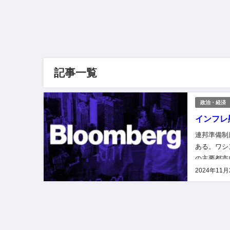
記事一覧
政治・経済
インフレ
連邦準備制
ある。ワシント
の主要都市に
制度理事会は
2024年11月