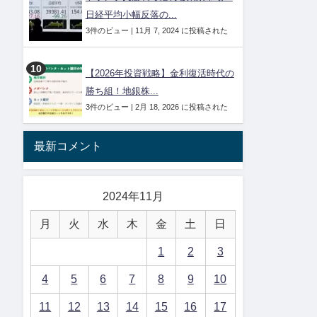
日経平均小幅反落の...
3件のビュー
|
11月 7, 2024 に投稿された
【2026年投資戦略】金利復活時代の
勝ち組！地銀株...
3件のビュー
|
2月 18, 2026 に投稿された
最新コメント
2024年11月
月
火
水
木
金
土
日
1
2
3
4
5
6
7
8
9
10
11
12
13
14
15
16
17