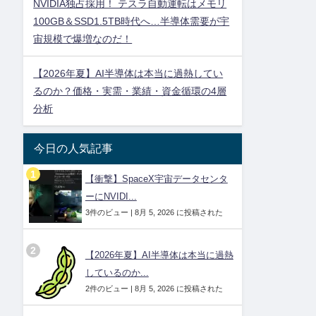
NVIDIA独占採用！ テスラ自動運転はメモリ
100GB＆SSD1.5TB時代へ…半導体需要が宇
宙規模で爆増なのだ！
【2026年夏】AI半導体は本当に過熱してい
るのか？価格・実需・業績・資金循環の4層
分析
今日の人気記事
【衝撃】SpaceX宇宙データセンタ
ーにNVIDI...
3件のビュー
|
8月 5, 2026 に投稿された
【2026年夏】AI半導体は本当に過熱
しているのか...
2件のビュー
|
8月 5, 2026 に投稿された