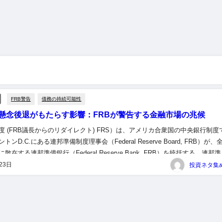
FRB警告
債務の持続可能性
懸念後退がもたらす影響：FRBが警告する金融市場の兆候
度 (FRB議長からのリダイレクト) FRS）は、アメリカ合衆国の中央銀行制度
ンD.C.にある連邦準備制度理事会（Federal Reserve Board, FRB）が、
散在する連邦準備銀行（Federal Reserve Bank, FRB）を統括する。連邦
...
23日