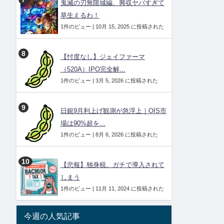
鬼滅の刃無限城編、興収ヤバすぎて
草生えるわ！
1件のビュー
|
10月 15, 2025 に投稿された
【忖度なし】ジェイファーマ
（520A）IPO完全解...
1件のビュー
|
3月 5, 2026 に投稿された
日銀9月利上げ観測が急浮上｜OIS市
場は90%超を...
1件のビュー
|
8月 6, 2026 に投稿された
【悲報】独身税、ガチで導入されて
しまう
1件のビュー
|
11月 11, 2024 に投稿された
今週の人気記事