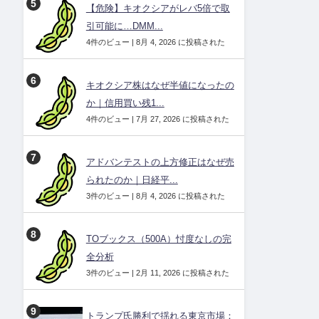
【危険】キオクシアがレバ5倍で取
引可能に…DMM...
4件のビュー
|
8月 4, 2026 に投稿された
キオクシア株はなぜ半値になったの
か｜信用買い残1...
4件のビュー
|
7月 27, 2026 に投稿された
アドバンテストの上方修正はなぜ売
られたのか｜日経平...
3件のビュー
|
8月 4, 2026 に投稿された
TOブックス（500A）忖度なしの完
全分析
3件のビュー
|
2月 11, 2026 に投稿された
トランプ氏勝利で揺れる東京市場：