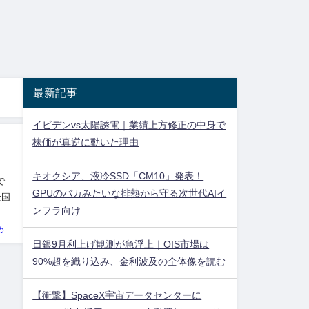
最新記事
イビデンvs太陽誘電｜業績上方修正の中身で
株価が真逆に動いた理由
キオクシア、液冷SSD「CM10」発表！
で
GPUのバカみたいな排熱から守る次世代AIイ
全国
ンフラ向け
準備
投資ネタ集めておいたのだ！管理人
日銀9月利上げ観測が急浮上｜OIS市場は
90%超を織り込み、金利波及の全体像を読む
【衝撃】SpaceX宇宙データセンターに