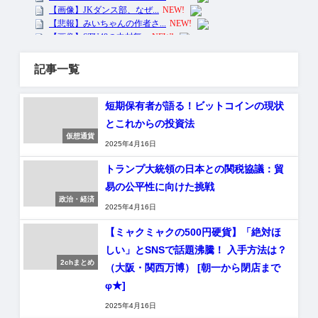
記事一覧
短期保有者が語る！ビットコインの現状
とこれからの投資法
仮想通貨
2025年4月16日
トランプ大統領の日本との関税協議：貿
易の公平性に向けた挑戦
政治・経済
2025年4月16日
【ミャクミャクの500円硬貨】「絶対ほ
しい」とSNSで話題沸騰！ 入手方法は？
2chまとめ
（大阪・関西万博） [朝一から閉店まで
φ★]
2025年4月16日