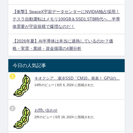
【衝撃】SpaceX宇宙データセンターにNVIDIA独占採用！
テスラ自動運転はメモリ100GB＆SSD1.5TB時代へ…半導
体需要が宇宙規模で爆増なのだ！
【2026年夏】AI半導体は本当に過熱しているのか？価
格・実需・業績・資金循環の4層分析
今日の人気記事
キオクシア、液冷SSD「CM10」発表！ GPUの...
14件のビュー
|
8月 6, 2026 に投稿された
お問い合わせ
2件のビュー
|
9月 18, 2024 に投稿された