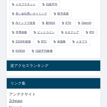
メタプラネット
日経平均
良い会社悪いタイミング
暗号資産
AIインフラ投資
新NISA
ETH
OpenAI
半導体株
ビットコイン
キオクシア
IPO
2026年相場
BTC
米国株
メタプラ
NVIDIA
日経平均株価
逆アクセスランキング
リンク集
アンテナサイト
2chnavi