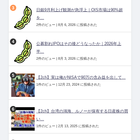
日銀9月利上げ観測が急浮上｜OIS市場は90%超
を...
2件のビュー
|
8月 6, 2026 に投稿された
公募割れIPOはその後どうなったか｜2026年上
半...
2件のビュー
|
8月 3, 2026 に投稿された
【2ch】実は俺がNISAで90万の含み益を出して...
1件のビュー
|
12月 23, 2024 に投稿された
【2ch】台湾の鴻海、ルノーが保有する日産株の買
い...
1件のビュー
|
2月 13, 2025 に投稿された