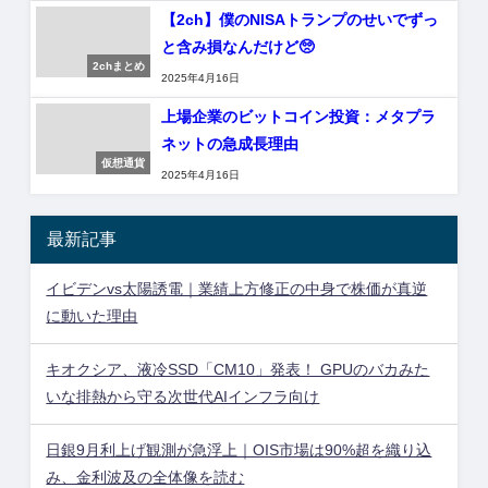
【2ch】僕のNISAトランプのせいでずっ
と含み損なんだけど🥺
2chまとめ
2025年4月16日
上場企業のビットコイン投資：メタプラ
ネットの急成長理由
仮想通貨
2025年4月16日
最新記事
イビデンvs太陽誘電｜業績上方修正の中身で株価が真逆
に動いた理由
キオクシア、液冷SSD「CM10」発表！ GPUのバカみた
いな排熱から守る次世代AIインフラ向け
日銀9月利上げ観測が急浮上｜OIS市場は90%超を織り込
み、金利波及の全体像を読む