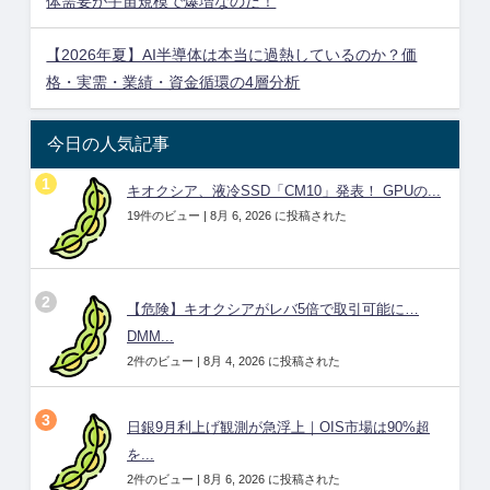
体需要が宇宙規模で爆増なのだ！
【2026年夏】AI半導体は本当に過熱しているのか？価
格・実需・業績・資金循環の4層分析
今日の人気記事
キオクシア、液冷SSD「CM10」発表！ GPUの...
19件のビュー
|
8月 6, 2026 に投稿された
【危険】キオクシアがレバ5倍で取引可能に…
DMM...
2件のビュー
|
8月 4, 2026 に投稿された
日銀9月利上げ観測が急浮上｜OIS市場は90%超
を...
2件のビュー
|
8月 6, 2026 に投稿された