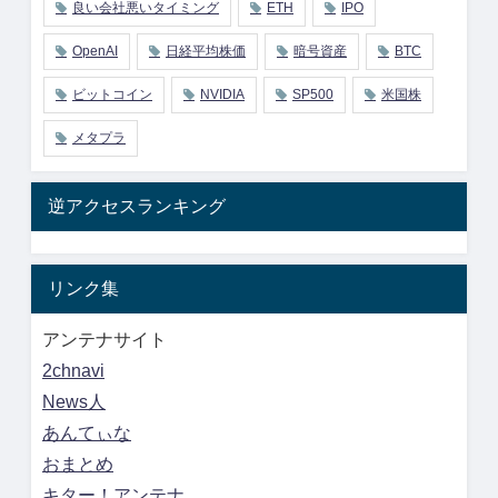
良い会社悪いタイミング
ETH
IPO
OpenAI
日経平均株価
暗号資産
BTC
ビットコイン
NVIDIA
SP500
米国株
メタプラ
逆アクセスランキング
リンク集
アンテナサイト
2chnavi
News人
あんてぃな
おまとめ
キター！アンテナ