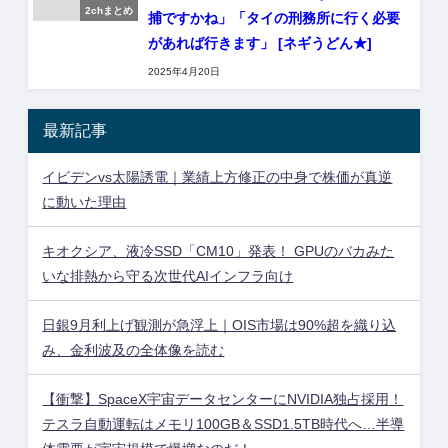
2chまとめ
捕ですかね」「タイの刑務所に行く必要
があれば行きます」 [ネギうどん★]
2025年4月20日
最新記事
イビデンvs太陽誘電｜業績上方修正の中身で株価が真逆
に動いた理由
キオクシア、液冷SSD「CM10」発表！ GPUのバカみた
いな排熱から守る次世代AIインフラ向け
日銀9月利上げ観測が急浮上｜OIS市場は90%超を織り込
み、金利波及の全体像を読む
【衝撃】SpaceX宇宙データセンターにNVIDIA独占採用！
テスラ自動運転はメモリ100GB＆SSD1.5TB時代へ…半導