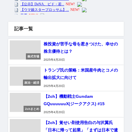
記事一覧
株投資が苦手な母を惹きつけた、幸せの
株主優待とは？
株式市場
2025年4月20日
トランプ氏の策略：米国産牛肉とコメの
輸出拡大に向けて
政治・経済
2025年4月20日
【2ch】機動戦士Gundam
GQuuuuuuX(ジークアクス) #15
2chまとめ
2025年4月20日
【2ch】覚せい剤使用告白の与沢翼氏
「日本に帰って起業」「まずは日本で逮