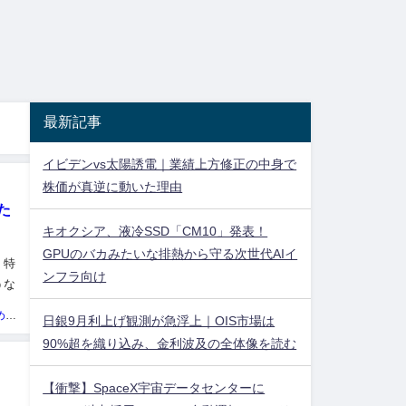
最新記事
イビデンvs太陽誘電｜業績上方修正の中身で
株価が真逆に動いた理由
た
キオクシア、液冷SSD「CM10」発表！
GPUのバカみたいな排熱から守る次世代AIイ
。特
ンフラ向け
うな
コ
投資ネタ集めておいたのだ！管理人
日銀9月利上げ観測が急浮上｜OIS市場は
90%超を織り込み、金利波及の全体像を読む
【衝撃】SpaceX宇宙データセンターに