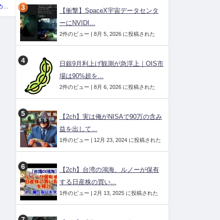
い
投資ネタ集めておいたのだ！管理人
【衝撃】SpaceX宇宙データセンタ
ーにNVIDI...
2件のビュー
|
8月 5, 2026 に投稿された
日銀9月利上げ観測が急浮上｜OIS市
場は90%超を...
2件のビュー
|
8月 6, 2026 に投稿された
【2ch】実は俺がNISAで90万の含み
益を出して...
1件のビュー
|
12月 23, 2024 に投稿された
【2ch】台湾の鴻海、ルノーが保有
する日産株の買い...
1件のビュー
|
2月 13, 2025 に投稿された