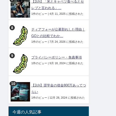
【2ch】「米とキャベツ食べるとセ
レブと言われる」...
1件のビュー
|
4月 11, 2025 に投稿された
ティアフォーが公募割れした理由｜
GOとの比較でわか...
1件のビュー
|
7月 24, 2026 に投稿された
プライバシーポリシー・免責事項
1件のビュー
|
9月 18, 2024 に投稿された
【2ch】奨学金の借金800万あってつ
らい
1件のビュー
|
12月 28, 2024 に投稿された
今週の人気記事