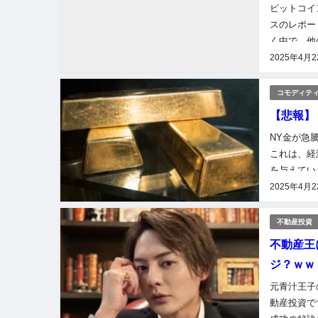
ビットコイ
スのレポー
く中で、他
て、仮想通
2025年4月
コモディテ
【悲報】
NY金が急
これは、経
を与えてい
ル トラン
2025年4月
不動産投資
不動産王
ジ？ｗｗ
元青汁王子
動産投資で