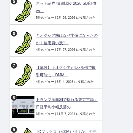
ネット証券 徹底比較 2026 SBI証券
vs...
5件のビュー
|
2月 26, 2026 に投稿された
キオクシア株はなぜ半値になったの
か｜信用買い残1...
4件のビュー
|
7月 27, 2026 に投稿された
【危険】キオクシアがレバ5倍で取
引可能に…DMM...
4件のビュー
|
8月 4, 2026 に投稿された
トランプ氏勝利で揺れる東京市場：
日経平均小幅反落の...
3件のビュー
|
11月 7, 2024 に投稿された
TOブックス（500A）忖度なしの完