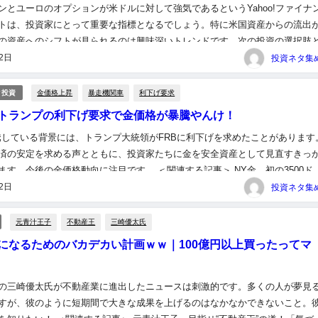
ンとユーロのオプションが米ドルに対して強気であるというYahoo!ファイナ
トは、投資家にとって重要な指標となるでしょう。特に米国資産からの流出
の資産へのシフトが見られるのは興味深いトレンドです。次の投資の選択肢
貨や外国通貨の動向をしっかりと把握しておくことが重要になりま...
22日
金価格上昇
暴走機関車
利下げ要求
ィ投資
トランプの利下げ要求で金価格が暴騰やんけ！
騰している背景には、トランプ大統領がFRBに利下げを求めたことがあります
済の安定を求める声とともに、投資家たちに金を安全資産として見直すきっ
ます。今後の金価格動向に注目です。 ＜関連する記事＞ NY金、初の3500ド
プ氏の利下げ要求で急騰 ニューヨーク商品取引所の金先物相場...
22日
元青汁王子
不動産王
三崎優太氏
になるためのバカデカい計画ｗｗ｜100億円以上買ったってマ
の三崎優太氏が不動産業に進出したニュースは刺激的です。多くの人が夢見
すが、彼のように短期間で大きな成果を上げるのはなかなかできないこと。