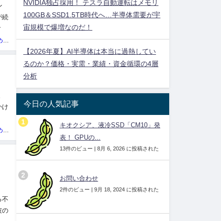
NVIDIA独占採用！ テスラ自動運転はメモリ
ン
100GB＆SSD1.5TB時代へ…半導体需要が宇
が続
宙規模で爆増なのだ！
とし
投資ネタ集めておいたのだ！管理人
【2026年夏】AI半導体は本当に過熱してい
るのか？価格・実需・業績・資金循環の4層
分析
。
今日の人気記事
かけ
キオクシア、液冷SSD「CM10」発
投資ネタ集めておいたのだ！管理人
表！ GPUの...
13件のビュー
|
8月 6, 2026 に投稿された
お問い合わせ
2件のビュー
|
9月 18, 2024 に投稿された
る不
彼の