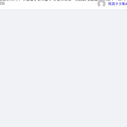
を知りたい！ ＜関連する記事＞ 元青汁王子、目指せ“不動産王”の道！「気づ
22日
00億円以上買ってた」 元「青汁王子」こと実業家・三崎優太氏...