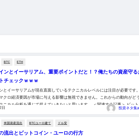
BTC
ETH
インとイーサリアム、重要ポイントだと！？俺たちの資産守る
トチェックｗｗｗ
ンとイーサリアムが現在直面しているテクニカルレベルには注目が必要です
マクロ経済要因が市場に与える影響は無視できません。これからの動向がど
クニカル分析を通じて捉えていきたいと思います。 ＜関連する記事＞ ビット
22日
な3つの抵抗レベルを突破できるのか：テクニカル分析 …ビットコ...
米国資産流出
BTCユーロ建て
ドル安
の流出とビットコイン・ユーロの行方