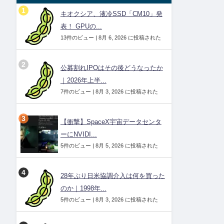
キオクシア、液冷SSD「CM10」発
表！ GPUの...
13件のビュー
|
8月 6, 2026 に投稿された
公募割れIPOはその後どうなったか
｜2026年上半...
7件のビュー
|
8月 3, 2026 に投稿された
【衝撃】SpaceX宇宙データセンタ
ーにNVIDI...
5件のビュー
|
8月 5, 2026 に投稿された
28年ぶり日米協調介入は何を買った
のか｜1998年...
5件のビュー
|
8月 3, 2026 に投稿された