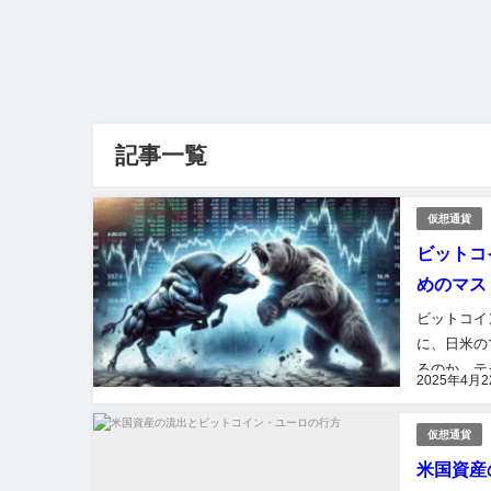
記事一覧
仮想通貨
ビットコ
めのマス
ビットコイ
に、日米の
るのか、テ
2025年4月
イン、重要
仮想通貨
米国資産