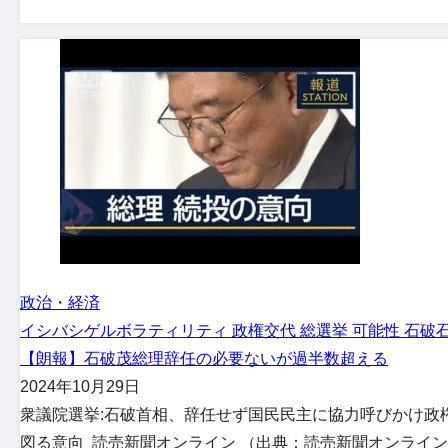
政治・経済
イシバシゲル
ボラティリティ 政権交代 総選挙 可能性 石破
【朗報】石破茂総理辞任の必要ないが過半数超える
2024年10月29日
衆議院選挙:石破首相、辞任せず国民民主に協力呼びかけ政権
図る意向 読売新聞オンライン （出典：読売新聞オンライン） （