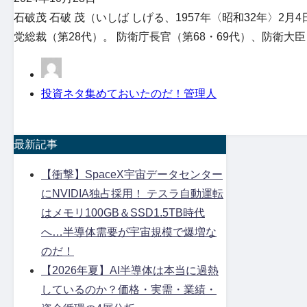
石破茂 石破 茂（いしば しげる、1957年〈昭和32年〉2
党総裁（第28代）。 防衛庁長官（第68・69代）、防衛大臣
投資ネタ集めておいたのだ！管理人
最新記事
【衝撃】SpaceX宇宙データセンター
にNVIDIA独占採用！ テスラ自動運転
はメモリ100GB＆SSD1.5TB時代
へ…半導体需要が宇宙規模で爆増な
のだ！
【2026年夏】AI半導体は本当に過熱
しているのか？価格・実需・業績・