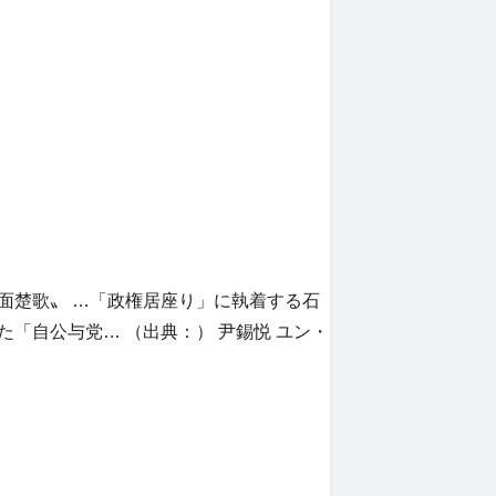
面楚歌〟 …「政権居座り」に執着する石
「自公与党… （出典：） 尹錫悦 ユン・