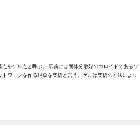
on)、転移点をゲル点と呼ぶ。 広義には固体分散媒のコロイドで
ワークを作る現象を架橋と言う。ゲルは架橋の方法により、 化学ゲル