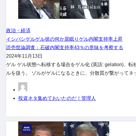
政治・経済
イシバシゲル
ゲル状の何か
居眠りゲル
内閣支持率上昇
読売世論調査：石破内閣支持率43％の意味を考察する
2024年11月13日
ゲル ゲル状態へ転移する場合をゲル化 (英語: gelati
ルを扱う。 ゾルがゲルになるときに、分散質が繋がってネット
投資ネタ集めておいたのだ！管理人