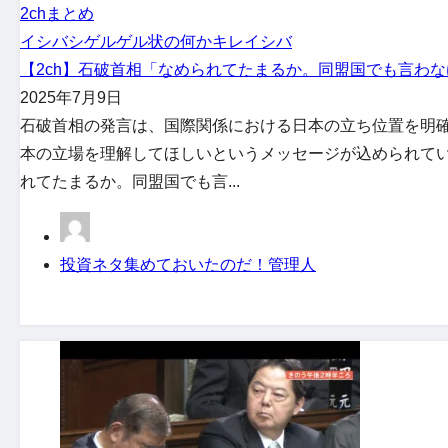
2chまとめ
イシバシゲル
ゲル状の何か
キレイシバ
【2ch】石破首相「なめられてたまるか。同盟国でも言わな
2025年7月9日
石破首相の発言は、国際関係における日本の立ち位置を明
本の立場を理解してほしいというメッセージが込められてい
れてたまるか。同盟国でも言...
投資ネタ集めておいたのだ！管理人