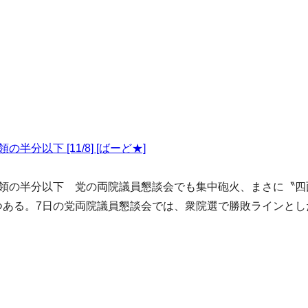
以下 [11/8] [ばーど★]
領の半分以下 党の両院議員懇談会でも集中砲火、まさに〝四
ある。7日の党両院議員懇談会では、衆院選で勝敗ラインとした