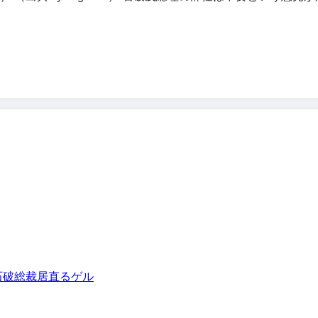
石破総裁
居直るゲル