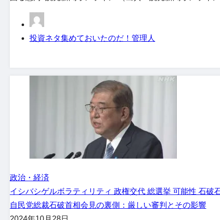
投資ネタ集めておいたのだ！管理人
政治・経済
イシバシゲル
ボラティリティ 政権交代 総選挙 可能性 石破
自民党総裁石破首相会見の裏側：厳しい審判とその影響
2024年10月28日