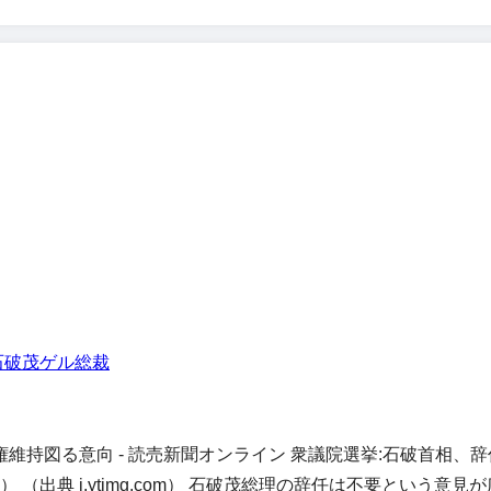
石破茂
ゲル総裁
維持図る意向 - 読売新聞オンライン 衆議院選挙:石破首相、
出典 i.ytimg.com） 石破茂総理の辞任は不要という意見