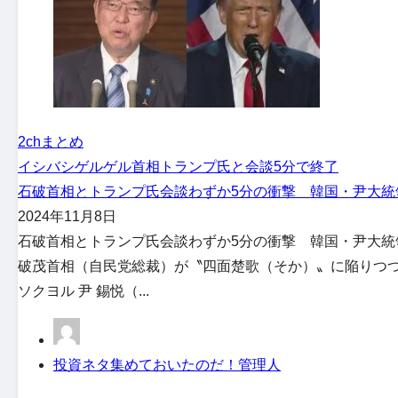
2chまとめ
イシバシゲル
ゲル首相
トランプ氏と会談
5分で終了
石破首相とトランプ氏会談わずか5分の衝撃 韓国・尹大統領の半分
2024年11月8日
石破首相とトランプ氏会談わずか5分の衝撃 韓国・尹大統
破茂首相（自民党総裁）が〝四面楚歌（そか）〟に陥りつつ
ソクヨル 尹 錫悦（...
投資ネタ集めておいたのだ！管理人