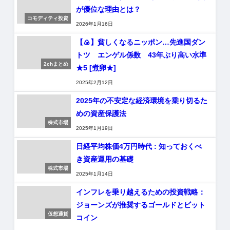
が優位な理由とは？
コモディティ投資
2026年1月16日
【🍙】貧しくなるニッポン…先進国ダン
トツ エンゲル係数 43年ぶり高い水準
2chまとめ
★5 [煮卵★]
2025年2月12日
2025年の不安定な経済環境を乗り切るた
めの資産保護法
株式市場
2025年1月19日
日経平均株価4万円時代 : 知っておくべ
き資産運用の基礎
株式市場
2025年1月14日
インフレを乗り越えるための投資戦略：
ジョーンズが推奨するゴールドとビット
仮想通貨
コイン