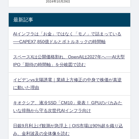
2024年10月29日
最新記事
AIインフラは「お金」ではなく「モノ」で詰まっている
──CAPEX7,850億ドルとボトルネックの時間軸
スペースXは公開価格割れ、OpenAIは2027年へ──AI大型
IPO「期待の時間軸」を分岐図で読む
イビデンvs太陽誘電｜業績上方修正の中身で株価が真逆
に動いた理由
キオクシア、液冷SSD「CM10」発表！ GPUのバカみた
いな排熱から守る次世代AIインフラ向け
日銀9月利上げ観測が急浮上｜OIS市場は90%超を織り込
み、金利波及の全体像を読む