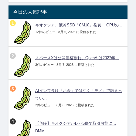
今日の人気記事
キオクシア、液冷SSD「CM10」発表！ GPUの...
12件のビュー
|
8月 6, 2026 に投稿された
スペースXは公開価格割れ、OpenAIは2027年...
3件のビュー
|
8月 7, 2026 に投稿された
AIインフラは「お金」ではなく「モノ」で詰まっ
てい...
2件のビュー
|
8月 8, 2026 に投稿された
【危険】キオクシアがレバ5倍で取引可能に…
DMM...