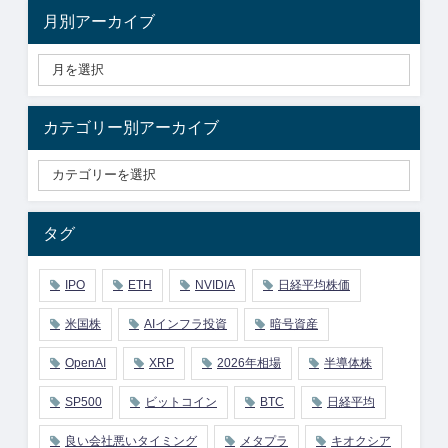
月別アーカイブ
カテゴリー別アーカイブ
タグ
IPO
ETH
NVIDIA
日経平均株価
米国株
AIインフラ投資
暗号資産
OpenAI
XRP
2026年相場
半導体株
SP500
ビットコイン
BTC
日経平均
良い会社悪いタイミング
メタプラ
キオクシア