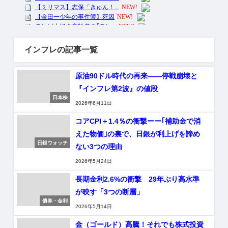
インフレの記事一覧
原油90ドル時代の再来——停戦崩壊と
『インフレ第2波』の値段
日本株
2026年6月11日
コアCPI＋1.4％の衝撃ーー｢補助金で消
えた物価｣の裏で、日銀が利上げを諦め
日銀ウォッチ
ない3つの理由
2026年5月24日
長期金利2.6%の衝撃 29年ぶり高水準
が映す「3つの断層」
債券・金利
2026年5月14日
金（ゴールド）高騰！それでも株式投資