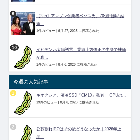
【2ch】アマゾン創業者ベゾス氏、70億円超の結
婚...
1件のビュー
|
6月 27, 2025 に投稿された
イビデンvs太陽誘電｜業績上方修正の中身で株価
が真...
1件のビュー
|
8月 6, 2026 に投稿された
今週の人気記事
キオクシア、液冷SSD「CM10」発表！ GPUの...
19件のビュー
|
8月 6, 2026 に投稿された
公募割れIPOはその後どうなったか｜2026年上
半...