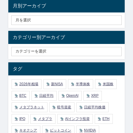
月別アーカイブ
カテゴリー別アーカイブ
タグ
2026年相場
新NISA
半導体株
米国株
BTC
日経平均
OpenAI
XRP
メタプラネット
暗号資産
日経平均株価
IPO
メタプラ
AIインフラ投資
ETH
キオクシア
ビットコイン
NVIDIA