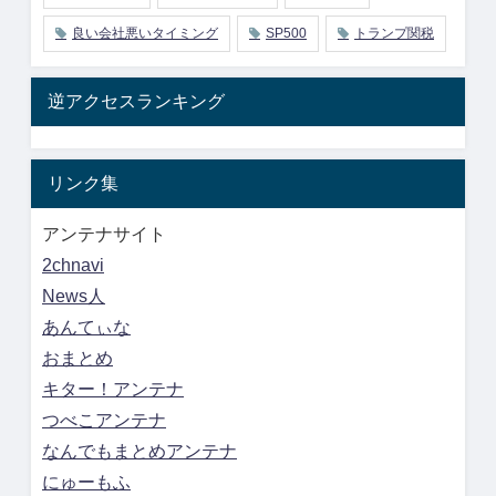
良い会社悪いタイミング
SP500
トランプ関税
逆アクセスランキング
リンク集
アンテナサイト
2chnavi
News人
あんてぃな
おまとめ
キター！アンテナ
つべこアンテナ
なんでもまとめアンテナ
にゅーもふ