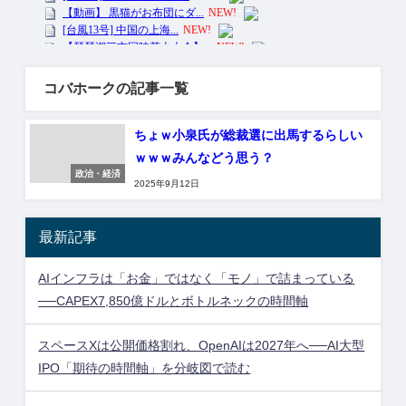
コバホークの記事一覧
ちょｗ小泉氏が総裁選に出馬するらしい
ｗｗｗみんなどう思う？
政治・経済
2025年9月12日
最新記事
AIインフラは「お金」ではなく「モノ」で詰まっている
──CAPEX7,850億ドルとボトルネックの時間軸
スペースXは公開価格割れ、OpenAIは2027年へ──AI大型
IPO「期待の時間軸」を分岐図で読む