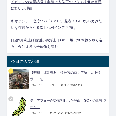
イビデンvs太陽誘電｜業績上方修正の中身で株価が真逆
に動いた理由
キオクシア、液冷SSD「CM10」発表！ GPUのバカみた
いな排熱から守る次世代AIインフラ向け
日銀9月利上げ観測が急浮上｜OIS市場は90%超を織り込
み、金利波及の全体像を読む
今日の人気記事
【悲報】北朝鮮兵 指揮官のロシア語による指
示、一切...
1件のビュー
|
10月 31, 2024 に投稿された
ティアフォーが公募割れした理由｜GOとの比較で
わか...
1件のビュー
|
7月 24, 2026 に投稿された