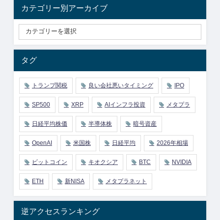
カテゴリー別アーカイブ
タグ
トランプ関税
良い会社悪いタイミング
IPO
SP500
XRP
AIインフラ投資
メタプラ
日経平均株価
半導体株
暗号資産
OpenAI
米国株
日経平均
2026年相場
ビットコイン
キオクシア
BTC
NVIDIA
ETH
新NISA
メタプラネット
逆アクセスランキング