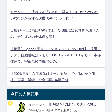
キオクシア、液冷SSD「CM10」発表！ GPUのバカみた
いな排熱から守る次世代AIインフラ向け
日銀9月利上げ観測が急浮上｜OIS市場は90%超を織り込
み、金利波及の全体像を読む
【衝撃】SpaceX宇宙データセンターにNVIDIA独占採用！
テスラ自動運転はメモリ100GB＆SSD1.5TB時代へ…半導
体需要が宇宙規模で爆増なのだ！
【2026年夏】AI半導体は本当に過熱しているのか？価
格・実需・業績・資金循環の4層分析
今日の人気記事
キオクシア、液冷SSD「CM10」発表！ GPUの...
8件のビュー
|
8月 6, 2026 に投稿された