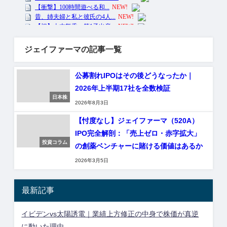
ジェイファーマの記事一覧
公募割れIPOはその後どうなったか｜
2026年上半期17社を全数検証
日本株
2026年8月3日
【忖度なし】ジェイファーマ（520A）
IPO完全解剖：「売上ゼロ・赤字拡大」
投資コラム
の創薬ベンチャーに賭ける価値はあるか
2026年3月5日
最新記事
イビデンvs太陽誘電｜業績上方修正の中身で株価が真逆
に動いた理由