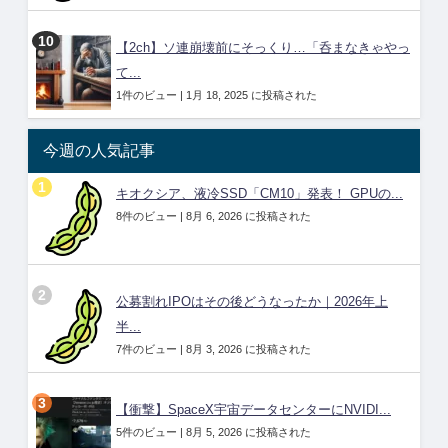
【2ch】ソ連崩壊前にそっくり…「呑まなきゃやっ
て...
1件のビュー
|
1月 18, 2025 に投稿された
今週の人気記事
キオクシア、液冷SSD「CM10」発表！ GPUの...
8件のビュー
|
8月 6, 2026 に投稿された
公募割れIPOはその後どうなったか｜2026年上
半...
7件のビュー
|
8月 3, 2026 に投稿された
【衝撃】SpaceX宇宙データセンターにNVIDI...
5件のビュー
|
8月 5, 2026 に投稿された