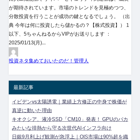
が期待されています。市場のトレンドを見極めつつ、
分散投資を行うことが成功の鍵となるでしょう。 （出
典 今年は何に投資したら儲かるの？【株式投資】） 1
以下、5ちゃんねるからVIPがお送りします ：
2025/01/13(月)...
投資ネタ集めておいたのだ！管理人
最新記事
イビデンvs太陽誘電｜業績上方修正の中身で株価が
真逆に動いた理由
キオクシア、液冷SSD「CM10」発表！ GPUのバカ
みたいな排熱から守る次世代AIインフラ向け
日銀9月利上げ観測が急浮上｜OIS市場は90%超を織