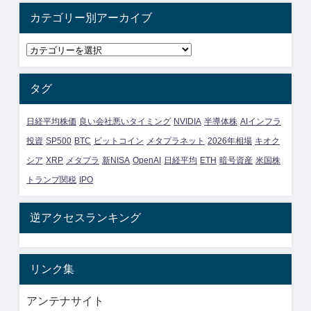
カテゴリー別アーカイブ
タグ
日経平均株価
良い会社悪いタイミング
NVIDIA
半導体株
AIインフラ
投資
SP500
BTC
ビットコイン
メタプラネット
2026年相場
キオク
シア
XRP
メタプラ
新NISA
OpenAI
日経平均
ETH
暗号資産
米国株
トランプ関税
IPO
逆アクセスランキング
リンク集
アンテナサイト