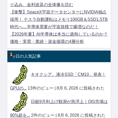
り込み、金利波及の全体像を読む
【衝撃】SpaceX宇宙データセンターにNVIDIA独占
採用！ テスラ自動運転はメモリ100GB＆SSD1.5TB
時代へ…半導体需要が宇宙規模で爆増なのだ！
【2026年夏】AI半導体は本当に過熱しているのか？
価格・実需・業績・資金循環の4層分析
今日の人気記事
キオクシア、液冷SSD「CM10」発表！
GPUの...
13件のビュー
|
8月 6, 2026 に投稿された
日銀9月利上げ観測が急浮上｜OIS市場は
90%超を...
2件のビュー
|
8月 6, 2026 に投稿された