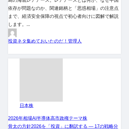
島の海底レアアース。レアアースとは何か、なぜ中国
依存が問題なのか、関連銘柄と「思惑相場」の注意点
まで、経済安全保障の視点で初心者向けに図解で解説
します。...
投資ネタ集めておいたのだ！管理人
日本株
2026年相場
AI半導体
高市政権
テーマ株
骨太の方針2026を「投資」に翻訳する ― 17の戦略分