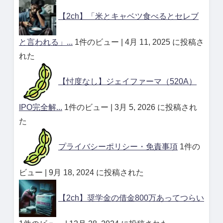
【2ch】「米とキャベツ食べるとセレブ
と言われる」...
1件のビュー
|
4月 11, 2025 に投稿さ
れた
【忖度なし】ジェイファーマ（520A）
IPO完全解...
1件のビュー
|
3月 5, 2026 に投稿され
た
プライバシーポリシー・免責事項
1件の
ビュー
|
9月 18, 2024 に投稿された
【2ch】奨学金の借金800万あってつらい