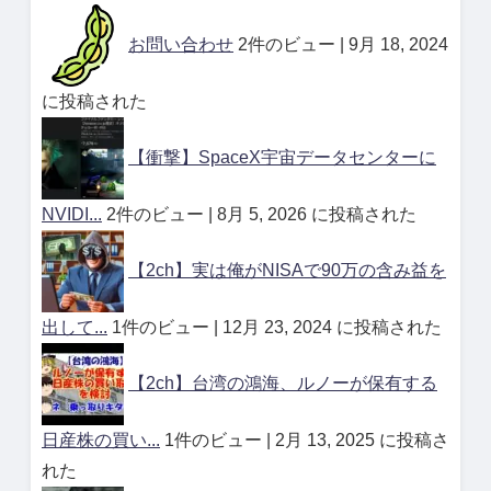
お問い合わせ
2件のビュー
|
9月 18, 2024
に投稿された
【衝撃】SpaceX宇宙データセンターに
NVIDI...
2件のビュー
|
8月 5, 2026 に投稿された
【2ch】実は俺がNISAで90万の含み益を
出して...
1件のビュー
|
12月 23, 2024 に投稿された
【2ch】台湾の鴻海、ルノーが保有する
日産株の買い...
1件のビュー
|
2月 13, 2025 に投稿さ
れた