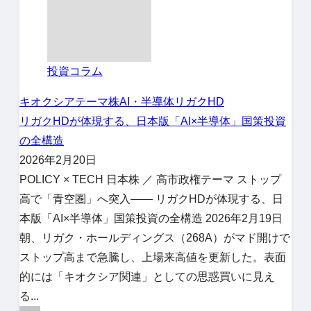
投資コラム
キオクシア
テーマ株
AI・半導体
リガクHD
リガクHDが体現する、日本版「AI×半導体」国策投資
の全構造
2026年2月20日
POLICY × TECH 日本株 ／ 高市政権テーマ ストップ
高で「青空圏」へ突入—— リガクHDが体現する、日
本版「AI×半導体」国策投資の全構造 2026年2月19日
朝、リガク・ホールディングス（268A）がマド開けで
ストップ高まで急騰し、上場来高値を更新した。表面
的には「キオクシア関連」としての思惑買いに見え
る...