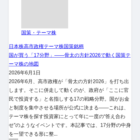
国策・テーマ株
日本株
高市政権
テーマ株
国策銘柄
国が買う「17分野」――骨太の方針2026で動く国策テ
ーマ株の地図
2026年6月1日
2026年6月、高市政権が「骨太の方針2026」を打ち出
します。そこに併走して動くのが、政府が「ここに官
民で投資する」と名指しする17の戦略分野。国がお金
と制度を集中させる場所が公式に決まる――これは、
テーマ株を探す投資家にとって年に一度の“答え合わ
せ”のようなイベントです。本記事では、17分野の中身
を一望できる形に整...