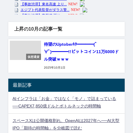
上昇の10月の記事一覧
待望のUptoberｷﾀ━━━━(ﾟ
∀ﾟ)━━━━!!ビットコイン11万6000ド
仮想通貨
ル突破ｗｗｗ
2025年10月1日
最新記事
AIインフラは「お金」ではなく「モノ」で詰まっている
──CAPEX7,850億ドルとボトルネックの時間軸
スペースXは公開価格割れ、OpenAIは2027年へ──AI大型
IPO「期待の時間軸」を分岐図で読む