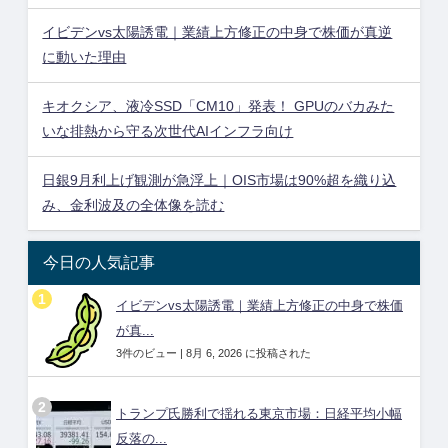
イビデンvs太陽誘電｜業績上方修正の中身で株価が真逆
に動いた理由
キオクシア、液冷SSD「CM10」発表！ GPUのバカみた
いな排熱から守る次世代AIインフラ向け
日銀9月利上げ観測が急浮上｜OIS市場は90%超を織り込
み、金利波及の全体像を読む
今日の人気記事
イビデンvs太陽誘電｜業績上方修正の中身で株価
が真...
3件のビュー
|
8月 6, 2026 に投稿された
トランプ氏勝利で揺れる東京市場：日経平均小幅
反落の...