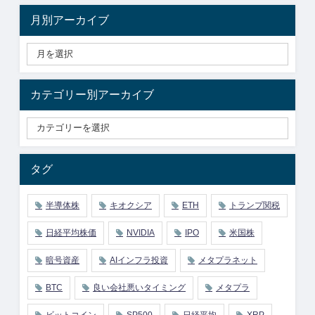
月別アーカイブ
カテゴリー別アーカイブ
タグ
半導体株
キオクシア
ETH
トランプ関税
日経平均株価
NVIDIA
IPO
米国株
暗号資産
AIインフラ投資
メタプラネット
BTC
良い会社悪いタイミング
メタプラ
ビットコイン
SP500
日経平均
XRP