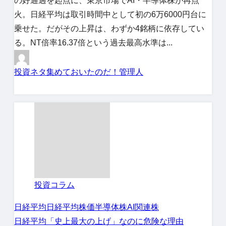
の好通過を起点に、東京市場でAI・半導体株が再点
火。日経平均は取引時間中として初の6万6000円台に
乗せた。だがその上昇は、わずか4銘柄に依存してい
る。NT倍率16.37倍という過去最高水準は...
投資ネタ集めておいたのだ！管理人
投資コラム
日経平均
日経平均株価
半導体株
AI関連株
日経平均「史上最大の上げ」なのに危険な理由