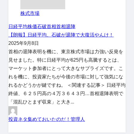
株式市場
日経平均株価
石破首相
首相退陣
【朗報】日経平均、石破が退陣で大復活やんけ！
2025年9月8日
首相の退陣表明を機に、東京株式市場は力強い反発を
見せました。特に日経平均が625円も高騰するとは、
マーケット参加者にとって大きなサプライズです。こ
れを機に、投資家たちが今後の市場に対して強気にな
れるかどうかが鍵ですね。 ＜関連する記事＞ 日経平均
終値、６２５円高の４万３６４３円…首相退陣表明で
「混乱ひとまず収束」と大き...
投資ネタ集めておいたのだ！管理人