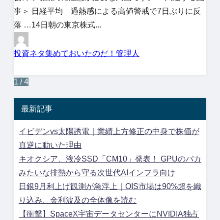
事＞ 日経平均 過熱感による高値警戒で7日ぶりに反
落 …14日朝の東京株式...
投資ネタ集めておいたのだ！管理人
1 / 4
最新記事
イビデンvs太陽誘電｜業績上方修正の中身で株価が
真逆に動いた理由
キオクシア、液冷SSD「CM10」発表！ GPUのバカ
みたいな排熱から守る次世代AIインフラ向け
日銀9月利上げ観測が急浮上｜OIS市場は90%超を織
り込み、金利波及の全体像を読む
【衝撃】SpaceX宇宙データセンターにNVIDIA独占