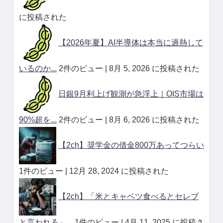
に投稿された
【2026年夏】AI半導体は本当に過熱して
いるのか...
2件のビュー
|
8月 5, 2026 に投稿された
日銀9月利上げ観測が急浮上｜OIS市場は
90%超を...
2件のビュー
|
8月 6, 2026 に投稿された
【2ch】奨学金の借金800万あってつらい
1件のビュー
|
12月 28, 2024 に投稿された
【2ch】「米とキャベツ食べるとセレブ
と言われる」...
1件のビュー
|
4月 11, 2025 に投稿さ