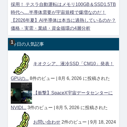
採用！ テスラ自動運転はメモリ100GB＆SSD1.5TB
時代へ…半導体需要が宇宙規模で爆増なのだ！
【2026年夏】AI半導体は本当に過熱しているのか？
価格・実需・業績・資金循環の4層分析
今日の人気記事
キオクシア、液冷SSD「CM10」発表！
GPUの...
8件のビュー
|
8月 6, 2026 に投稿された
【衝撃】SpaceX宇宙データセンターに
NVIDI...
3件のビュー
|
8月 5, 2026 に投稿された
お問い合わせ
2件のビュー
|
9月 18, 2024