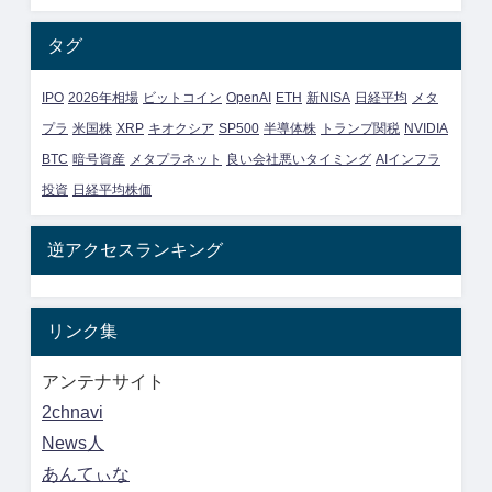
タグ
IPO
2026年相場
ビットコイン
OpenAI
ETH
新NISA
日経平均
メタ
プラ
米国株
XRP
キオクシア
SP500
半導体株
トランプ関税
NVIDIA
BTC
暗号資産
メタプラネット
良い会社悪いタイミング
AIインフラ
投資
日経平均株価
逆アクセスランキング
リンク集
アンテナサイト
2chnavi
News人
あんてぃな