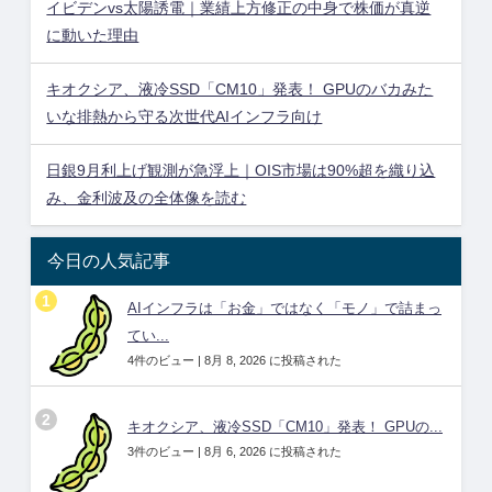
イビデンvs太陽誘電｜業績上方修正の中身で株価が真逆
に動いた理由
キオクシア、液冷SSD「CM10」発表！ GPUのバカみた
いな排熱から守る次世代AIインフラ向け
日銀9月利上げ観測が急浮上｜OIS市場は90%超を織り込
み、金利波及の全体像を読む
今日の人気記事
AIインフラは「お金」ではなく「モノ」で詰まっ
てい...
4件のビュー
|
8月 8, 2026 に投稿された
キオクシア、液冷SSD「CM10」発表！ GPUの...
3件のビュー
|
8月 6, 2026 に投稿された