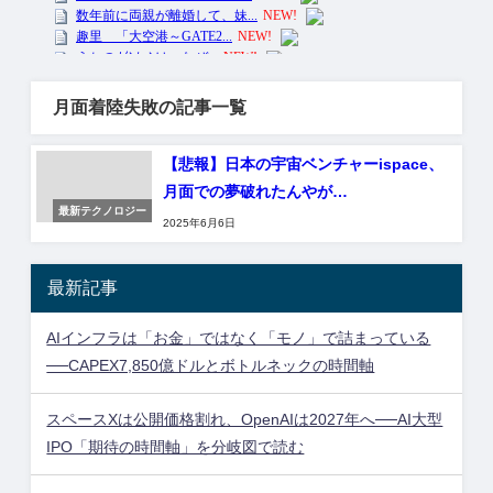
月面着陸失敗の記事一覧
【悲報】日本の宇宙ベンチャーispace、
月面での夢破れたんやが…
最新テクノロジー
2025年6月6日
最新記事
AIインフラは「お金」ではなく「モノ」で詰まっている
──CAPEX7,850億ドルとボトルネックの時間軸
スペースXは公開価格割れ、OpenAIは2027年へ──AI大型
IPO「期待の時間軸」を分岐図で読む