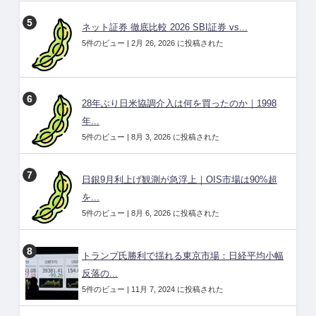
ネット証券 徹底比較 2026 SBI証券 vs...
5件のビュー
|
2月 26, 2026 に投稿された
28年ぶり日米協調介入は何を買ったのか｜1998
年...
5件のビュー
|
8月 3, 2026 に投稿された
日銀9月利上げ観測が急浮上｜OIS市場は90%超
を...
5件のビュー
|
8月 6, 2026 に投稿された
トランプ氏勝利で揺れる東京市場：日経平均小幅
反落の...
5件のビュー
|
11月 7, 2024 に投稿された