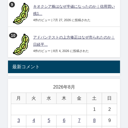
キオクシア株はなぜ半値になったのか｜信用買い
残1...
4件のビュー
|
7月 27, 2026 に投稿された
アドバンテストの上方修正はなぜ売られたのか｜
日経平...
4件のビュー
|
8月 4, 2026 に投稿された
最新コメント
2026年8月
月
火
水
木
金
土
日
1
2
3
4
5
6
7
8
9