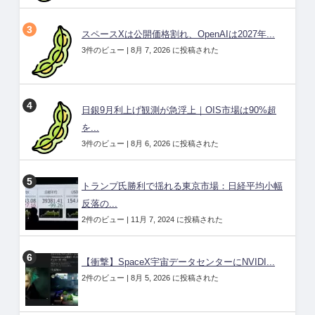
スペースXは公開価格割れ、OpenAIは2027年...
3件のビュー
|
8月 7, 2026 に投稿された
日銀9月利上げ観測が急浮上｜OIS市場は90%超
を...
3件のビュー
|
8月 6, 2026 に投稿された
トランプ氏勝利で揺れる東京市場：日経平均小幅
反落の...
2件のビュー
|
11月 7, 2024 に投稿された
【衝撃】SpaceX宇宙データセンターにNVIDI...
2件のビュー
|
8月 5, 2026 に投稿された