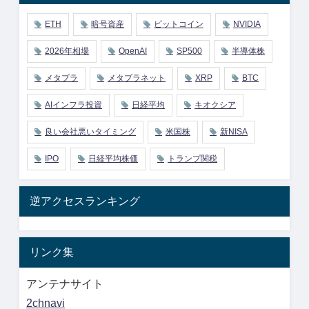
ETH
暗号資産
ビットコイン
NVIDIA
2026年相場
OpenAI
SP500
半導体株
メタプラ
メタプラネット
XRP
BTC
AIインフラ投資
日経平均
キオクシア
良い会社悪いタイミング
米国株
新NISA
IPO
日経平均株価
トランプ関税
逆アクセスランキング
リンク集
アンテナサイト
2chnavi