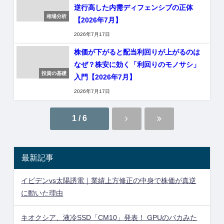
逆行高した内需ディフェンシブの正体
相場分析
【2026年7月】
2026年7月17日
株価が下がると配当利回りが上がるのは
なぜ？株安に効く「利回りのモノサシ」
投資の基礎
入門【2026年7月】
2026年7月17日
1 / 6
最新記事
イビデンvs太陽誘電｜業績上方修正の中身で株価が真逆
に動いた理由
キオクシア、液冷SSD「CM10」発表！ GPUのバカみた