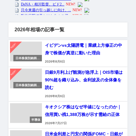
2026年相場の記事一覧
NEW!
イビデンvs太陽誘電｜業績上方修正の中
身で株価が真逆に動いた理由
日本株個別銘柄分
2026年8月6日
析
NEW!
日銀9月利上げ観測が急浮上｜OIS市場は
90%超を織り込み、金利波及の全体像を
日本株個別銘柄分
読む
析
2026年8月6日
キオクシア株はなぜ半値になったのか｜
信用買い残1,388万株が示す需給の正体
半導体
2026年7月27日
日米金利差と円安の関係|FOMC・日銀が