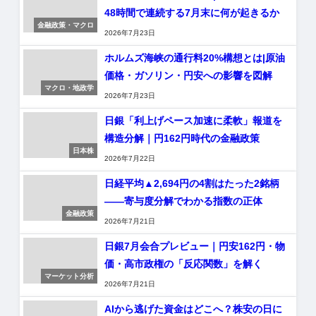
48時間で連続する7月末に何が起きるか
金融政策・マクロ
2026年7月23日
ホルムズ海峡の通行料20%構想とは|原油
価格・ガソリン・円安への影響を図解
マクロ・地政学
2026年7月23日
日銀「利上げペース加速に柔軟」報道を
構造分解｜円162円時代の金融政策
日本株
2026年7月22日
日経平均▲2,694円の4割はたった2銘柄
——寄与度分解でわかる指数の正体
金融政策
2026年7月21日
日銀7月会合プレビュー｜円安162円・物
価・高市政権の「反応関数」を解く
マーケット分析
2026年7月21日
AIから逃げた資金はどこへ？株安の日に