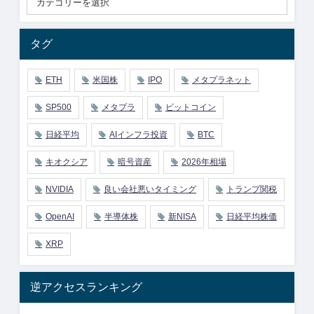
タグ
ETH
米国株
IPO
メタプラネット
SP500
メタプラ
ビットコイン
日経平均
AIインフラ投資
BTC
キオクシア
暗号資産
2026年相場
NVIDIA
良い会社悪いタイミング
トランプ関税
OpenAI
半導体株
新NISA
日経平均株価
XRP
逆アクセスランキング