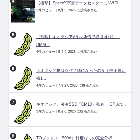
【衝撃】SpaceX宇宙データセンターにNVIDI...
5件のビュー
|
8月 5, 2026 に投稿された
【危険】キオクシアがレバ5倍で取引可能に…
DMM...
4件のビュー
|
8月 4, 2026 に投稿された
キオクシア株はなぜ半値になったのか｜信用買い
残1...
4件のビュー
|
7月 27, 2026 に投稿された
キオクシア、液冷SSD「CM10」発表！ GPUの...
3件のビュー
|
8月 6, 2026 に投稿された
TOブックス（500A）忖度なしの完全分析