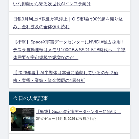
いな排熱から守る次世代AIインフラ向け
日銀9月利上げ観測が急浮上｜OIS市場は90%超を織り込
み、金利波及の全体像を読む
【衝撃】SpaceX宇宙データセンターにNVIDIA独占採用！
テスラ自動運転はメモリ100GB＆SSD1.5TB時代へ…半導
体需要が宇宙規模で爆増なのだ！
【2026年夏】AI半導体は本当に過熱しているのか？価
格・実需・業績・資金循環の4層分析
今日の人気記事
【衝撃】SpaceX宇宙データセンターにNVIDI...
3件のビュー
|
8月 5, 2026 に投稿された